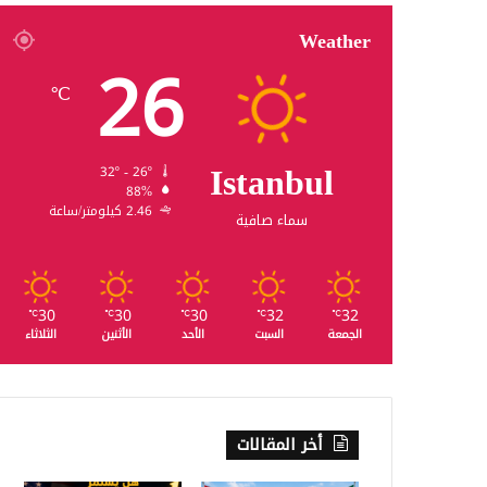
Weather
26
℃
Istanbul
32º - 26º
88%
2.46 كيلومتر/ساعة
سماء صافية
30
30
30
32
32
℃
℃
℃
℃
℃
الجمعة
السبت
الأحد
الأثنين
الثلاثاء
أخر المقالات