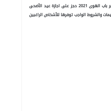
وبحسب ما رصده “موقع تركيا عاجل”, فقد نُشر رابط معبر باب الهوى 2021 حجز على اجازة عيد الأضحى
ليمات والشروط الواجب توفرها للأشخاص الراغبين