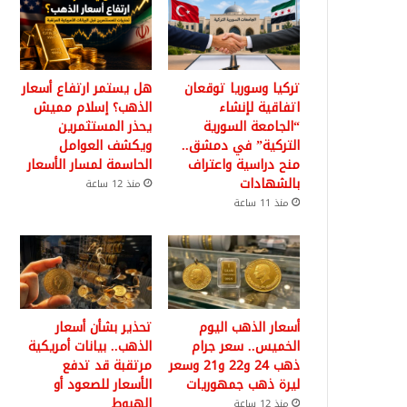
تركيا وسوريا توقعان
هل يستمر ارتفاع أسعار
اتفاقية لإنشاء
الذهب؟ إسلام مميش
“الجامعة السورية
يحذر المستثمرين
التركية” في دمشق..
ويكشف العوامل
منح دراسية واعتراف
الحاسمة لمسار الأسعار
بالشهادات
منذ 12 ساعة
منذ 11 ساعة
أسعار الذهب اليوم
تحذير بشأن أسعار
الخميس.. سعر جرام
الذهب.. بيانات أمريكية
ذهب 24 و22 و21 وسعر
مرتقبة قد تدفع
ليرة ذهب جمهوريات
الأسعار للصعود أو
الهبوط
منذ 12 ساعة