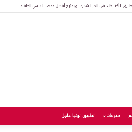
اقية لإنشاء “الجامعة السورية التركية” في دمشق.. منح دراسية واعتراف بالشهادات
لم
منوعات
تطبيق تركيا عاجل