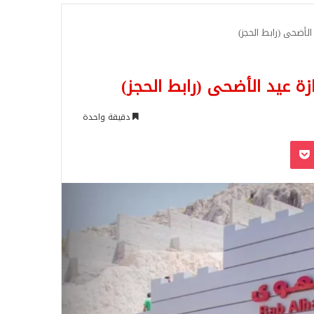
للبحث
دقيقة واحدة
‫Pocket
Odnoklassn