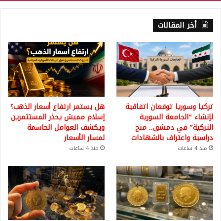
أخر المقالات
تركيا وسوريا توقعان اتفاقية
هل يستمر ارتفاع أسعار الذهب؟
لإنشاء “الجامعة السورية
إسلام مميش يحذر المستثمرين
التركية” في دمشق.. منح
ويكشف العوامل الحاسمة
دراسية واعتراف بالشهادات
لمسار الأسعار
منذ 4 ساعات
منذ 4 ساعات