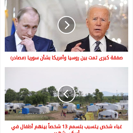
صفقة
كبرى
تمت
بين
روسيا
وأمريكا
بشأن
سوريا
(مصادر)
صفقة كبرى تمت بين روسيا وأمريكا بشأن سوريا (مصادر)
غباء
شخص
يتسبب
بتسمم
13
شخصاً
بينهم
أطفال
في
غباء شخص يتسبب بتسمم 13 شخصاً بينهم أطفال في
أسكي
شهير