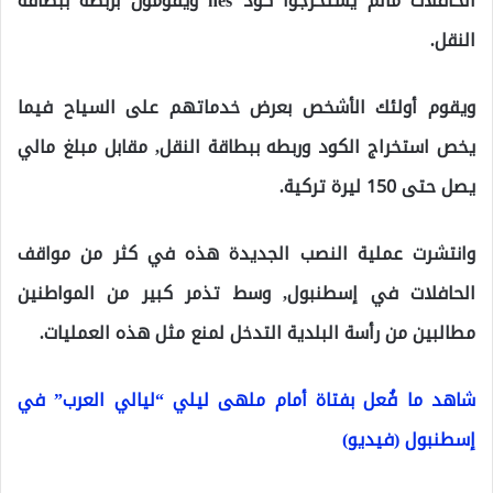
الحافلات مالم يستخرجوا كود hes ويقومون بربطه ببطاقة
النقل.
ويقوم أولئك الأشخص بعرض خدماتهم على السياح فيما
يخص استخراج الكود وربطه ببطاقة النقل, مقابل مبلغ مالي
يصل حتى 150 ليرة تركية.
وانتشرت عملية النصب الجديدة هذه في كثر من مواقف
الحافلات في إسطنبول, وسط تذمر كبير من المواطنين
مطالبين من رأسة البلدية التدخل لمنع مثل هذه العمليات.
شاهد ما فُعل بفتاة أمام ملهى ليلي “ليالي العرب” في
إسطنبول (فيديو)