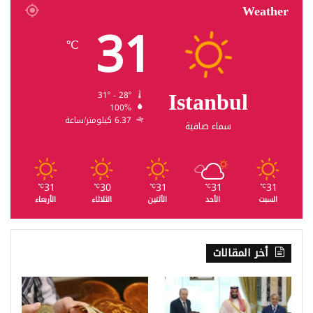
Weather
31
℃
Istanbul
31º - 28º
100%
6.37 كيلومتر/ساعة
سماء صافية
31
30
31
31
31
℃
℃
℃
℃
℃
السبت
الأحد
الأثنين
الثلاثاء
الأربعاء
أخر المقالات