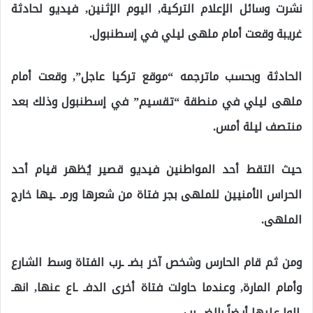
نشرت وسائل الإعلام التركية, اليوم الإثنين, فيديو لحادثة
غريبة وقعت أمام ملهى ليلي في إسطنبول.
الحادثة وبحسب ماترجمه “موقع تركيا عاجل”, وقعت أمام
ملهى ليلي في منطقة “تقسيم” في إسطنبول وذلك بعد
منتصف ليلة أمس.
حيث التقط أحد المواطنين فيديو قصير يُظهر قيام أحد
الحراس الأمنيين للملهى بجر فتاة من شعرها ورمـ ـيها خارج
الملهى.
ومن ثم قام الحارس وشخص آخر بضـ ـرب الفتاة وسط الشارع
وأمام المارة, وعندما حاولت فتاة أخرى الدفـ ـاع عنها, انهـ
ـالوا عليها أيضاً بالضـ ـرب.