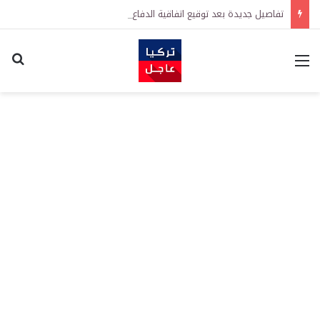
تفاصيل جديدة بعد توقيع اتفاقية الدفاع بين تركيا والسعودية وباكستان.. ما الهدف من التحالف الثلاثي؟
القائمة
اكت