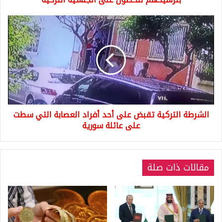
التركية
الشرطة
التركية
تقبض
على
أحد
أفراد
العصابة
التي
سطت
الشرطة التركية تقبض على أحد أفراد العصابة التي سطت
على
عائلة
على عائلة سورية
سورية
مقالات ذات صلة