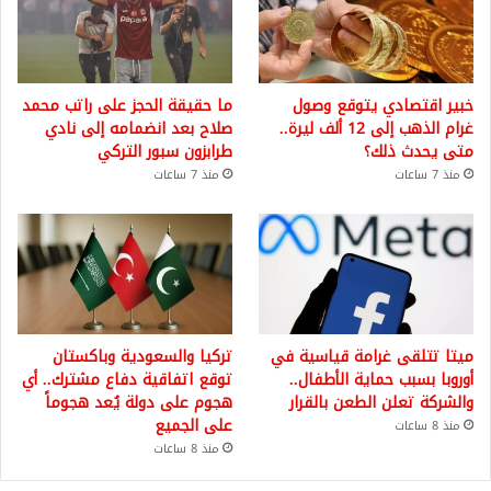
خبير اقتصادي يتوقع وصول
ما حقيقة الحجز على راتب محمد
غرام الذهب إلى 12 ألف ليرة..
صلاح بعد انضمامه إلى نادي
متى يحدث ذلك؟
طرابزون سبور التركي
منذ 7 ساعات
منذ 7 ساعات
ميتا تتلقى غرامة قياسية في
تركيا والسعودية وباكستان
أوروبا بسبب حماية الأطفال..
توقع اتفاقية دفاع مشترك.. أي
والشركة تعلن الطعن بالقرار
هجوم على دولة يُعد هجوماً
على الجميع
منذ 8 ساعات
منذ 8 ساعات