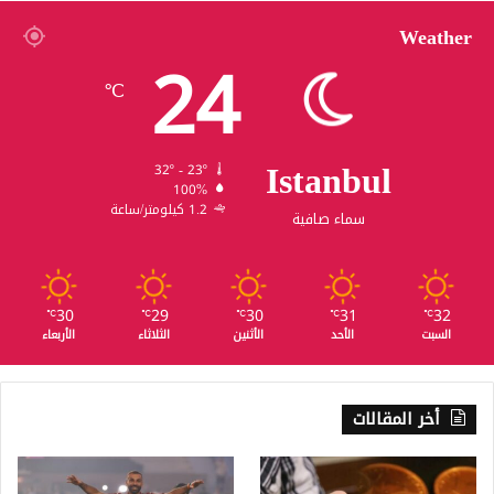
Weather
24
℃
Istanbul
32º - 23º
100%
1.2 كيلومتر/ساعة
سماء صافية
30
29
30
31
32
℃
℃
℃
℃
℃
السبت
الأحد
الأثنين
الثلاثاء
الأربعاء
أخر المقالات