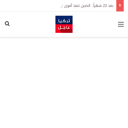
بعد 22 شهراً.. الصين تنفذ أقوى عملية شراء للذهب منذ أكتوبر 2023
القائمة
اكت