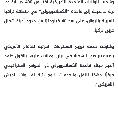
وشحنت الولايات المتحدة الأمريكية أكثر من 400 دبـ ـابة وعـ
ـربة مـ ـدرعة إلى قاعدة “ألكساندروبولي” في منطقة تراقيا
الغربية باليونان، على بعد 40 كيلومترًا من حدود أدرنة شمال
غربي تركيا.
وشاركت خدمة توزيع المعلومات المرئية للدفاع الأمريكي
(DVIDS) صور الشحنة في بيان، وعلقت عليها بالقول “لقد
أصبح ميناء قاعدة ألكساندروبولي ذو الموقع الاستراتيجي
مركزًا مهمًا للنقل والخدمات اللوجستية لقـ ـوات الجيش
الأمريكي”.