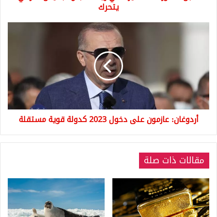
يتحرك
يتحرك
أردوغان:
عازمون
على
دخول
2023
كدولة
قوية
مستقلة
أردوغان: عازمون على دخول 2023 كدولة قوية مستقلة
مقالات ذات صلة