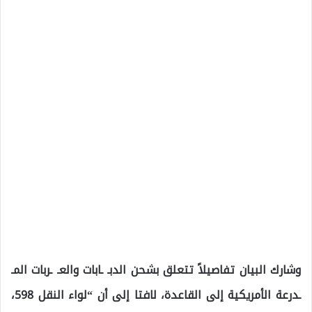
وشارك البيان تفاصيلاً تتعلق بشحن الدبـ ـابات والعـ ـربات المـ
ـدرعة الأمريكية إلى القاعدة، لافتا إلى أن “لواء النقل 598،