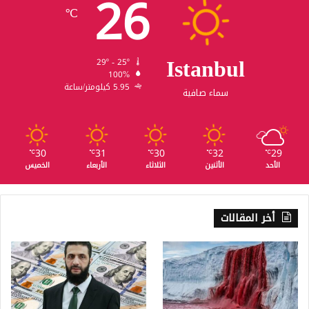
26
℃
Istanbul
29º - 25º
100%
5.95 كيلومتر/ساعة
سماء صافية
30
31
30
32
29
℃
℃
℃
℃
℃
الأحد
الأثنين
الثلاثاء
الأربعاء
الخميس
أخر المقالات