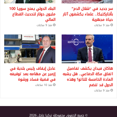
سر جديد في “شلال الدم”
البنك الدولي يمنح سوريا 100
بأنتاركتيكا.. علماء يكشفون آثار
مليون دولار لتحديث القطاع
حياة مجهرية
المالي
منذ 9 ساعات
منذ 9 ساعات
هاكان فيدان يكشف تفاصيل
عاجل إيقاف رئيس بلدية في
اتفاق مكة الدفاعي.. هل يشبه
إزمير عن مهامه بعد توقيفه
المادة الخامسة للناتو؟ وهذه
في قضية فساد ورشوة
الدول قد تنضم
منذ 10 ساعات
منذ 9 ساعات
© جميع الحقوق محفوظة تركيا عاجل 2026