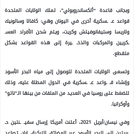
وبجانب قاعدة “ألكساندروبولي”، تملك الولايات المتحدة
قواعد عـ ـسكرية أخرى في اليونان وهي: كافالا وسالونيك
ولاريسا وستيفانوفيتش وكريت، ويتم شحن الأفراد العسـ
ـكريين والمركبات والذخـ ـيرة إلى هذه القواعد بشكل
متقطع.
وتسعى الولايات المتحدة للوصول إلى مياه البحر الأسود
وإنشاء قـ ـواعد عـ ـسكرية في الدول المطلة عليه، وذلك
للضغط على روسيا في العديد من الملفات من بينها الـ”ناتو”
وأوكرانيا.
وفي نيسان/أبريل 2021، أعلنت أمريكا إرسال سفيـ ـنتين حـ
ـربيتين إلى البحر الأسود عبر المضائق التركية، إبان تصاعد