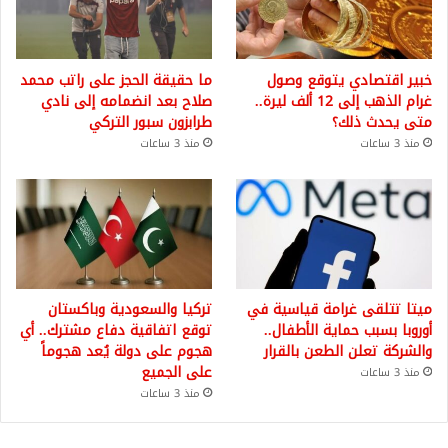
خبير اقتصادي يتوقع وصول
ما حقيقة الحجز على راتب محمد
غرام الذهب إلى 12 ألف ليرة..
صلاح بعد انضمامه إلى نادي
متى يحدث ذلك؟
طرابزون سبور التركي
منذ 3 ساعات
منذ 3 ساعات
ميتا تتلقى غرامة قياسية في
تركيا والسعودية وباكستان
أوروبا بسبب حماية الأطفال..
توقع اتفاقية دفاع مشترك.. أي
والشركة تعلن الطعن بالقرار
هجوم على دولة يُعد هجوماً
على الجميع
منذ 3 ساعات
منذ 3 ساعات