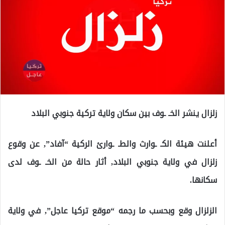
زلزال ينشر الخـ ـوف بين سكان ولاية تركية جنوبي البلاد
أعلنت هيئة الكـ ـوارث والطـ ـوارئ الركية “آفاد”, عن وقوع
زلزال في ولاية جنوبي البلاد, أثار حالة من الخـ ـوف لدى
سكانها.
الزلزال وقع وبحسب ما رجمه “موقع تركيا عاجل”, في ولاية