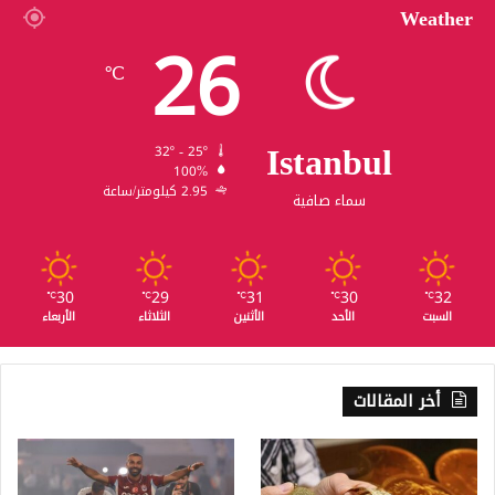
Weather
26
℃
Istanbul
32º - 25º
100%
2.95 كيلومتر/ساعة
سماء صافية
30
29
31
30
32
℃
℃
℃
℃
℃
السبت
الأحد
الأثنين
الثلاثاء
الأربعاء
أخر المقالات