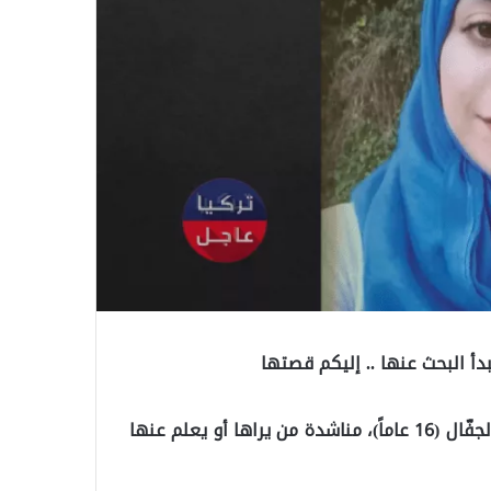
دأ البحث عنها .. إليكم قصتها
نشرت وسائل إعلام ألمانية، صورة للطفلة السورية أماني الجفّال (16 عاماً)، مناشدة من يراها أو يعلم عنها