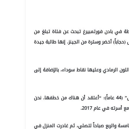
 في بادن فورتمبيرغ تبحث عن فتاة تبلغ من
رأس (حجاباً) أخضر وسترة من الجينز. إنها طالبة جيدة
لون الرمادي وعليها نقاط سوداء، بالإضافة إلى
وفي حديث لصحيفة “بيلد” قال والد أماني “خضر الجفال” (44 عاماً): “أعتقد أن هناك من خطفها. نحن
أسرته في عام 2017.
تيقظت في الخامسة والربع صباحاً لتصلي، ثم غادرت المنزل في