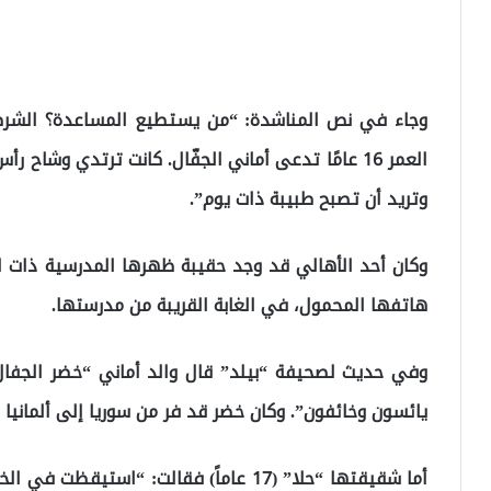
وجاء في نص المناشدة: “من يستطيع المساعدة؟ الشرطة
العمر 16 عامًا تدعى أماني الجفّال. كانت ترتدي وشاح 
وتريد أن تصبح طبيبة ذات يوم”.
وكان أحد الأهالي قد وجد حقيبة ظهرها المدرسية ذات ال
هاتفها المحمول، في الغابة القريبة من مدرستها.
يائسون وخائفون”. وكان خضر قد فر من سوريا إلى ألمانيا مع 
أما شقيقتها “حلا” (17 عاماً) فقالت: “اس