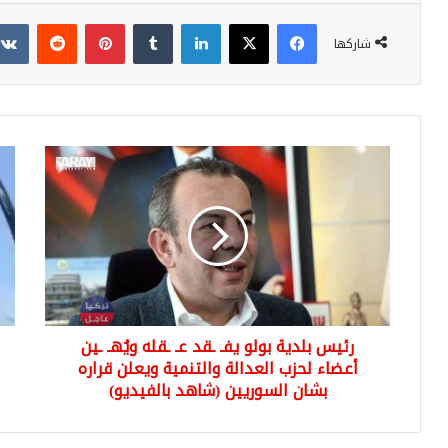
فيسبوك
‫X
لينكدإن
بينتيريست
شاركها
رئيس
شا
بلدية
بال
بولو
تع
يفـ
قائ
ـقد
طائ
عـ
اخم
ـقله
الحر
ويُهـ
للإه
ـين
ـانة
رئيس بلدية بولو يفـ ـقد عـ ـقله ويُهـ ـين
أعضاء
لحظ
لحزب
أعضاء لحزب العدالة والتنمية ويعلن قراره
مل
العدالة
المي
بشان السوريين (شاهد بالفيديو)
والتنمية
من
ويعلن
البح