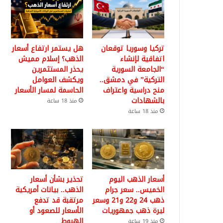
تركيا وسوريا توقعان
هل يستمر ارتفاع أسعار
اتفاقية لإنشاء
الذهب؟ إسلام مميش
“الجامعة السورية
يحذر المستثمرين
التركية” في دمشق..
ويكشف العوامل
منح دراسية واعتراف
الحاسمة لمسار الأسعار
بالشهادات
منذ 18 ساعة
منذ 18 ساعة
أسعار الذهب اليوم
تحذير بشأن أسعار
الخميس.. سعر جرام
الذهب.. بيانات أمريكية
ذهب 24 و22 و21 وسعر
مرتقبة قد تدفع
ليرة ذهب جمهوريات
الأسعار للصعود أو
الهبوط
منذ 19 ساعة