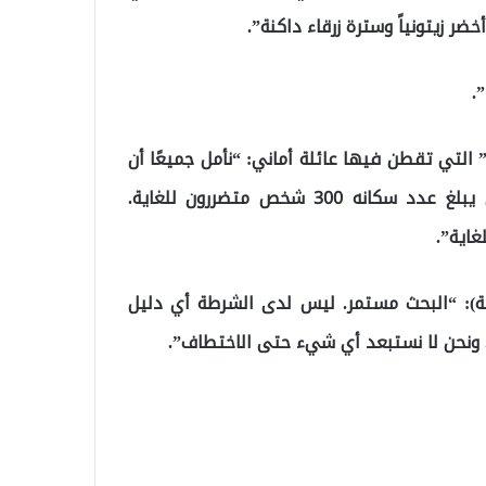
ضر زيتونياً وسترة زرقاء داكنة”.
.
ن جهته، قال عمدة منطقة “ريشتنشتاين/ Rechtenstein” التي تقطن فيها عائلة أماني: “نأمل جميعًا أن
يتم العثور على أماني قريبًا. الناس في مجتمعنا الذي يبلغ عدد سكانه 300 شخص متضررون للغاية.
غاية”.
قال كبير المفتشين “وولفغانغ يورجنز” (58 سنة): “البحث مستمر. ليس لدى الشرطة أي دليل
. ونحن لا نستبعد أي شيء حتى الاختطاف”.