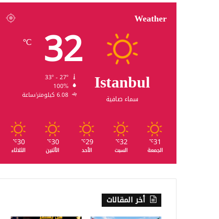
Weather
32
℃
Istanbul
33º - 27º
100%
6.08 كيلومتر/ساعة
سماء صافية
30
30
29
32
31
℃
℃
℃
℃
℃
الجمعة
السبت
الأحد
الأثنين
الثلاثاء
أخر المقالات