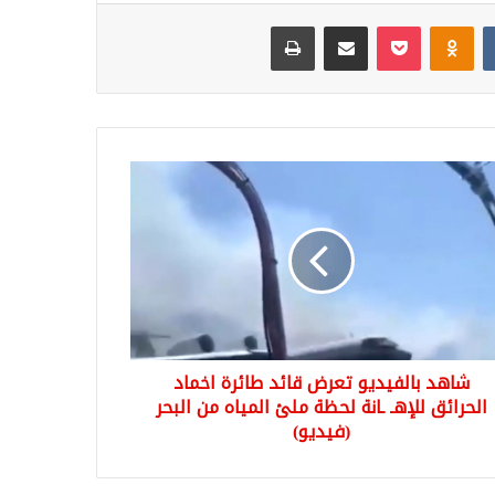
Odnoklassniki
‫Pocket
مشاركة عبر البريد
طباعة
هد
فيديو
رض
د
رة
اد
ائق
ـ
شاهد بالفيديو تعرض قائد طائرة اخماد
ة
ئ
الحرائق للإهـ ـانة لحظة ملئ المياه من البحر
اه
(فيديو)
ر