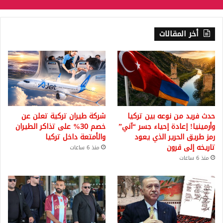
أخر المقالات
حدث فريد من نوعه بين تركيا
شركة طيران تركية تعلن عن
وأرمينيا! إعادة إحياء جسر “آني”
خصم 30% على تذاكر الطيران
رمز طريق الحرير الذي يعود
والأمتعة داخل تركيا
تاريخه إلى قرون
منذ 6 ساعات
منذ 6 ساعات