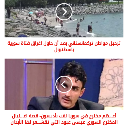
تركمانستاني
بعد
أن
حاول
اغراق
فتاة
سورية
ترحيل مواطن تركمانستاني بعد أن حاول اغراق فتاة سورية
باسطنبول
باسطنبول
أعـ.ـظم
مخترع
في
سوريا
لقب
بأديسون-
قصة
اغـ.ـتيال
المخترع
أعـ.ـظم مخترع في سوريا لقب بأديسون- قصة اغـ.ـتيال
السوري
عيسى
المخترع السوري عيسى عبود التي تقشـ.ـعر لها الأبدان
عبود