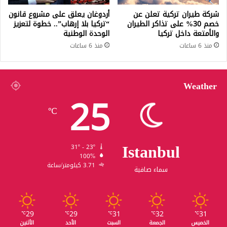
شركة طيران تركية تعلن عن
أردوغان يعلق على مشروع قانون
خصم 30% على تذاكر الطيران
“تركيا بلا إرهاب”.. خطوة لتعزيز
والأمتعة داخل تركيا
الوحدة الوطنية
منذ 6 ساعات
منذ 6 ساعات
Weather
25
℃
Istanbul
31º - 23º
100%
3.71 كيلومتر/ساعة
سماء صافية
29
29
31
32
31
℃
℃
℃
℃
℃
الخميس
الجمعة
السبت
الأحد
الأثنين