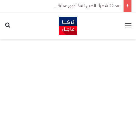
بعد 22 شهراً.. الصين تنفذ أقوى عملية شراء للذهب منذ أكتوبر 2023
القائمة
اكت