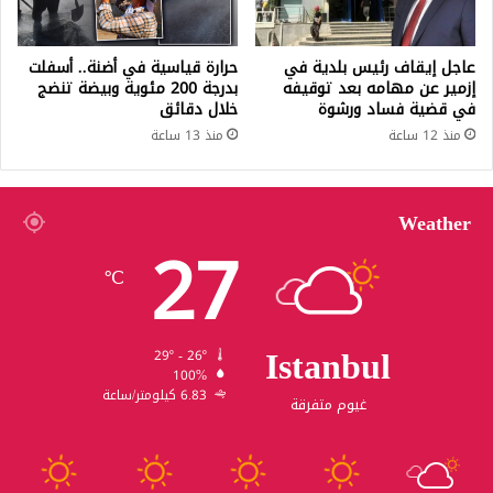
عاجل إيقاف رئيس بلدية في
حرارة قياسية في أضنة.. أسفلت
إزمير عن مهامه بعد توقيفه
بدرجة 200 مئوية وبيضة تنضج
في قضية فساد ورشوة
خلال دقائق
منذ 12 ساعة
منذ 13 ساعة
Weather
27
℃
Istanbul
29º - 26º
100%
6.83 كيلومتر/ساعة
غيوم متفرقة