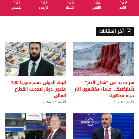
31
31
30
32
29
℃
℃
℃
℃
℃
الأحد
الأثنين
الثلاثاء
الأربعاء
الخميس
أخر المقالات
سر جديد في “شلال الدم”
البنك الدولي يمنح سوريا 100
بأنتاركتيكا.. علماء يكشفون آثار
مليون دولار لتحديث القطاع
حياة مجهرية
المالي
منذ 12 ساعة
منذ 12 ساعة