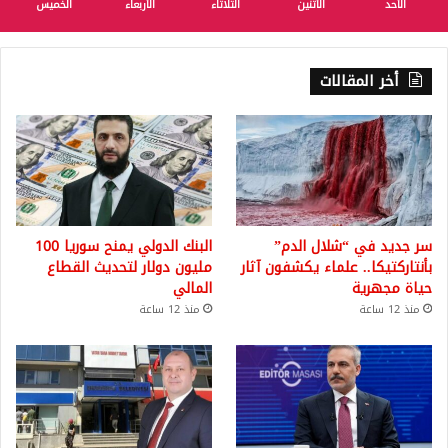
الأحد
الأثنين
الثلاثاء
الأربعاء
الخميس
أخر المقالات
سر جديد في “شلال الدم”
البنك الدولي يمنح سوريا 100
بأنتاركتيكا.. علماء يكشفون آثار
مليون دولار لتحديث القطاع
حياة مجهرية
المالي
منذ 12 ساعة
منذ 12 ساعة