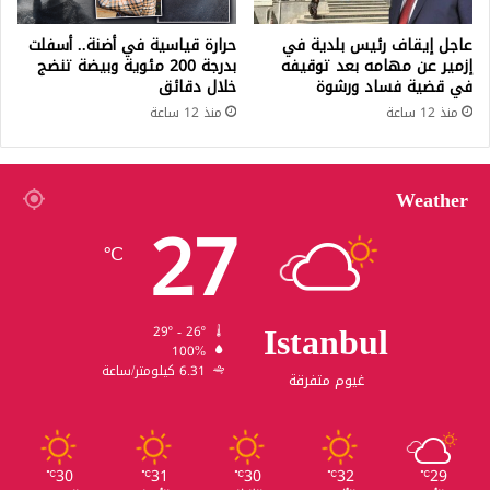
عاجل إيقاف رئيس بلدية في
حرارة قياسية في أضنة.. أسفلت
إزمير عن مهامه بعد توقيفه
بدرجة 200 مئوية وبيضة تنضج
في قضية فساد ورشوة
خلال دقائق
منذ 12 ساعة
منذ 12 ساعة
Weather
27
℃
Istanbul
29º - 26º
100%
6.31 كيلومتر/ساعة
غيوم متفرقة
30
31
30
32
29
℃
℃
℃
℃
℃