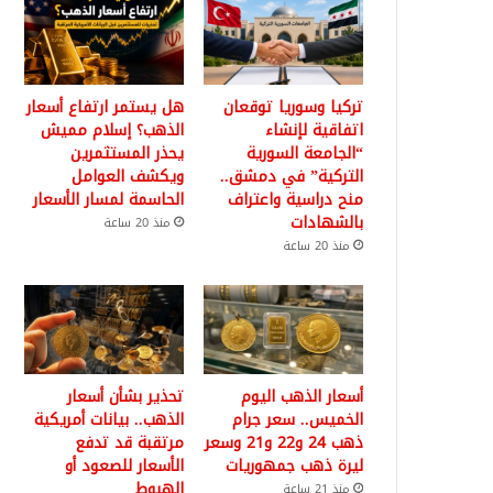
تركيا وسوريا توقعان
هل يستمر ارتفاع أسعار
اتفاقية لإنشاء
الذهب؟ إسلام مميش
“الجامعة السورية
يحذر المستثمرين
التركية” في دمشق..
ويكشف العوامل
منح دراسية واعتراف
الحاسمة لمسار الأسعار
بالشهادات
منذ 20 ساعة
منذ 20 ساعة
أسعار الذهب اليوم
تحذير بشأن أسعار
الخميس.. سعر جرام
الذهب.. بيانات أمريكية
ذهب 24 و22 و21 وسعر
مرتقبة قد تدفع
ليرة ذهب جمهوريات
الأسعار للصعود أو
الهبوط
منذ 21 ساعة