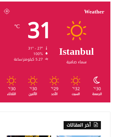
Weather
31
℃
Istanbul
31º - 27º
100%
5.27 كيلومتر/ساعة
سماء صافية
30
30
29
32
30
℃
℃
℃
℃
℃
الجمعة
السبت
الأحد
الأثنين
الثلاثاء
أخر المقالات