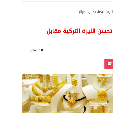
للبحث
رة التركية مقابل الدولار
حسن الليرة التركية مقابل
2 دقائق
‫Pocket
Odnoklassn