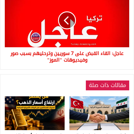
الجمهوي”
القاء
القبض
على
7
سوريين
وترحليهم
بسبب
صور
عاجل: القاء القبض على 7 سوريين وترحليهم بسبب صور
وفيديوهات
"الموز"
وفيديوهات "الموز"
مقالات ذات صلة