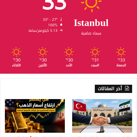
33
Istanbul
33º - 27º
100%
5.13 كيلومتر/ساعة
سماء صافية
30
30
30
31
33
℃
℃
℃
℃
℃
الجمعة
السبت
الأحد
الأثنين
الثلاثاء
أخر المقالات