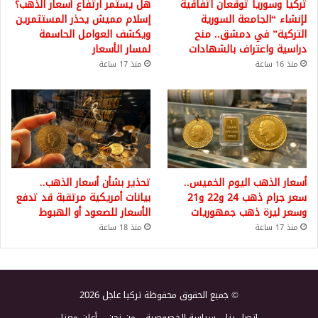
تركيا وسوريا توقعان اتفاقية
هل يستمر ارتفاع أسعار الذهب؟
لإنشاء “الجامعة السورية
إسلام مميش يحذر المستثمرين
التركية” في دمشق.. منح
ويكشف العوامل الحاسمة
دراسية واعتراف بالشهادات
لمسار الأسعار
منذ 16 ساعة
منذ 17 ساعة
أسعار الذهب اليوم الخميس..
تحذير بشأن أسعار الذهب..
سعر جرام ذهب 24 و22 و21
بيانات أمريكية مرتقبة قد تدفع
وسعر ليرة ذهب جمهوريات
الأسعار للصعود أو الهبوط
منذ 17 ساعة
منذ 18 ساعة
© جميع الحقوق محفوظة تركيا عاجل 2026
اتصل بنا
سياسة الخصوصية
من نحن
أعلن معنا