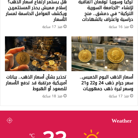
تركيا وسوريا توقعان اتفاقية
هل يستمر ارتفاع أسعار الذهب؟
لإنشاء “الجامعة السورية
إسلام مميش يحذر المستثمرين
التركية” في دمشق.. منح
ويكشف العوامل الحاسمة لمسار
دراسية واعتراف بالشهادات
الأسعار
منذ 16 ساعة
منذ 17 ساعة
أسعار الذهب اليوم الخميس..
تحذير بشأن أسعار الذهب.. بيانات
سعر جرام ذهب 24 و22 و21
أمريكية مرتقبة قد تدفع الأسعار
وسعر ليرة ذهب جمهوريات
للصعود أو الهبوط
منذ 17 ساعة
منذ 18 ساعة
Weather
℃