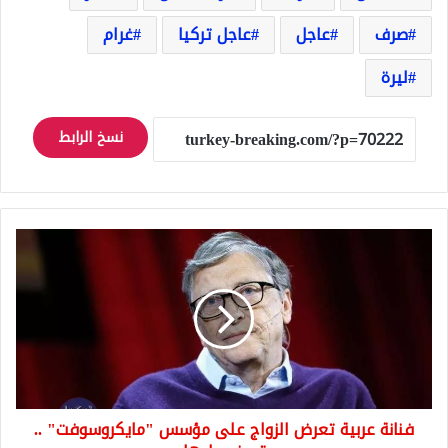
صرف
عاجل
عاجل تركيا
غرام
ليرة
نسخ الرابط
فنانة
عربية
تعرض
الزواج
على
مؤسس
"مايكروسوفت"
..
تعرف
فنانة عربية تعرض الزواج على مؤسس "مايكروسوفت" ..
عليها