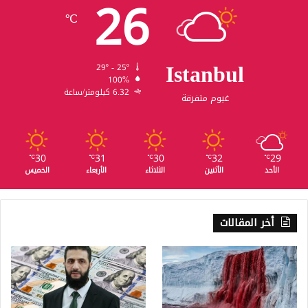
26
℃
Istanbul
29º - 25º
100%
6.32 كيلومتر/ساعة
غيوم متفرقة
30
31
30
32
29
℃
℃
℃
℃
℃
الأحد
الأثنين
الثلاثاء
الأربعاء
الخميس
أخر المقالات