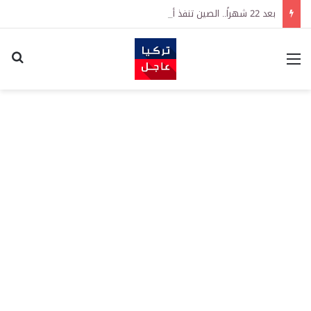
بعد 22 شهراً.. الصين تنفذ أقوى عملية شراء للذهب منذ أكتوبر 2023
القائمة
اكت