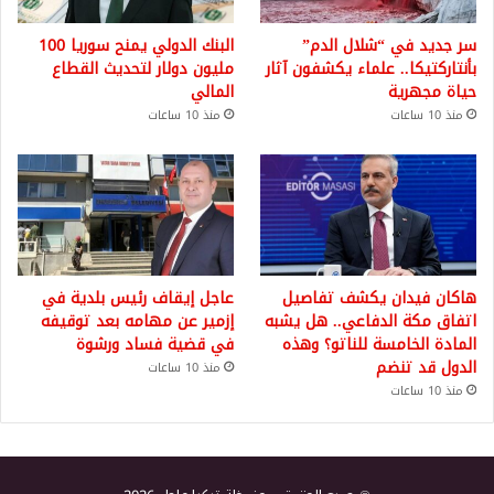
سر جديد في “شلال الدم”
البنك الدولي يمنح سوريا 100
بأنتاركتيكا.. علماء يكشفون آثار
مليون دولار لتحديث القطاع
حياة مجهرية
المالي
منذ 10 ساعات
منذ 10 ساعات
هاكان فيدان يكشف تفاصيل
عاجل إيقاف رئيس بلدية في
اتفاق مكة الدفاعي.. هل يشبه
إزمير عن مهامه بعد توقيفه
المادة الخامسة للناتو؟ وهذه
في قضية فساد ورشوة
الدول قد تنضم
منذ 10 ساعات
منذ 10 ساعات