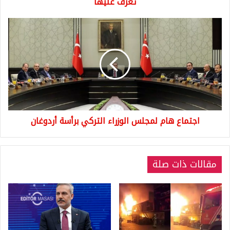
تعرف عليها
اجتماع
هام
لمجلس
الوزراء
التركي
برأسة
أردوغان
اجتماع هام لمجلس الوزراء التركي برأسة أردوغان
مقالات ذات صلة