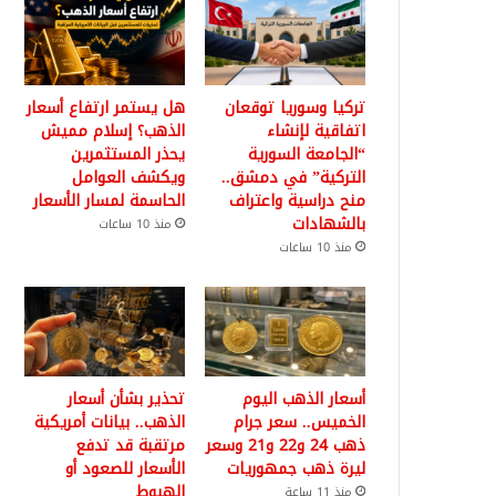
تركيا وسوريا توقعان
هل يستمر ارتفاع أسعار
اتفاقية لإنشاء
الذهب؟ إسلام مميش
“الجامعة السورية
يحذر المستثمرين
التركية” في دمشق..
ويكشف العوامل
منح دراسية واعتراف
الحاسمة لمسار الأسعار
بالشهادات
منذ 10 ساعات
منذ 10 ساعات
أسعار الذهب اليوم
تحذير بشأن أسعار
الخميس.. سعر جرام
الذهب.. بيانات أمريكية
ذهب 24 و22 و21 وسعر
مرتقبة قد تدفع
ليرة ذهب جمهوريات
الأسعار للصعود أو
الهبوط
منذ 11 ساعة