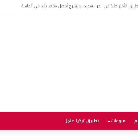
اقية لإنشاء “الجامعة السورية التركية” في دمشق.. منح دراسية واعتراف بالشهادات
لم
منوعات
تطبيق تركيا عاجل