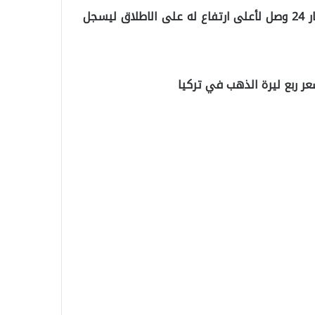
وبحسب وسائل الاعلام التركية, فإن سعر غرام الذهب لعيار 24 وصل لأعلى ارتفاع له على الاطلاق ليسجل
ر ربع ليرة الذهب في تركيا