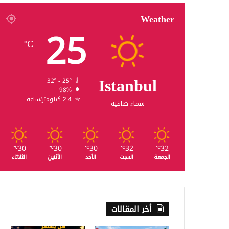
Weather
25
℃
Istanbul
32º - 25º
98%
2.4 كيلومتر/ساعة
سماء صافية
30
30
30
32
32
℃
℃
℃
℃
℃
الجمعة
السبت
الأحد
الأثنين
الثلاثاء
أخر المقالات