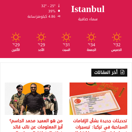
Istanbul
32º - 25º
39%
4.86 كيلومتر/ساعة
سماء صافية
29
29
31
34
32
℃
℃
℃
℃
℃
الخميس
الجمعة
السبت
الأحد
الأثنين
أخر المقالات
تحديثات جديدة بشأن الإقامات
من هو العميد محمد الجاسم؟
السياحية في تركيا: تيسيرات
أبرز المعلومات عن نائب قائد