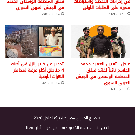
في إجراءات التجديد واشتراطات
فيلق المنطقة الوسطى الجديد
معززة على الطلبات الأولى
في الجيش العربي السوري
منذ 3 ساعات
منذ 5 ساعات
عاجل | تعيين العميد محمد
تحذير من خبير زلازل في أضنة..
الجاسم نائباً لقائد فيلق
4 مناطق أكثر عرضة لمخاطر
المنطقة الوسطى في الجيش
الهزات الأرضية
العربي السوري
منذ 16 ساعة
منذ 5 ساعات
© جميع الحقوق محفوظة تركيا عاجل 2026
اتصل بنا
سياسة الخصوصية
من نحن
أعلن معنا