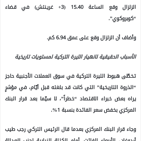
الزلزال وقع الساعة 15.40 (3+ غرينتش) في قضاء
“كوبروكوي”.
وأضاف أن الزلزال وقع على عمق 6.94 كم.
الأسباب الحقيقية لانهيار الليرة التركية لمستويات تاريخية
تخطّى هبوط الليرة التركية في سوق العملات الأجنبية حاجز
“الذروة التاريخية” التي كانت قد بلغته قبل أيّام، في مؤشرٍ
يراه بعض خبراء الاقتصاد “خطراً”، لا سيّما بعد قرار البنك
المركزي بخفض سعر الفائدة بنسبة 1%.
وجاء قرار البنك المركزي بعدما قال الرئيس التركي رجب طيب
أردوغان، الأربعاء الفائت، أمام الكتلة النيابية لحزب العدالة