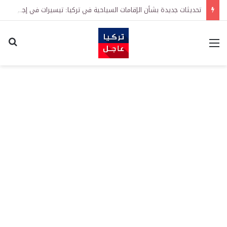
تحديثات جديدة بشأن الإقامات السياحية في تركيا: تيسيرات في إجراءات التجديد واشتراطات معززة على الطلبات الأولى
القائمة
اكت