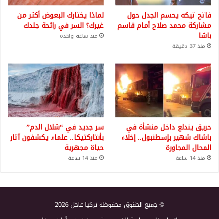
فاتح تيكه يحسم الجدل حول
لماذا يختارك البعوض أكثر من
مشاركة محمد صلاح أمام قاسم
غيرك؟ السر في رائحة جلدك
باشا
منذ ساعة واحدة
منذ 37 دقيقة
حريق يندلع داخل منشأة في
سر جديد في “شلال الدم”
باشاك شهير بإسطنبول.. إخلاء
بأنتاركتيكا.. علماء يكشفون آثار
المحال المجاورة
حياة مجهرية
منذ 14 ساعة
منذ 14 ساعة
© جميع الحقوق محفوظة تركيا عاجل 2026