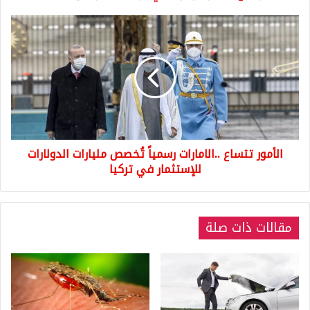
الأمور
تتساع
..الامارات
رسمياً
تُخصص
مليارات
الدولارات
للإستثمار
في
الأمور تتساع ..الامارات رسمياً تُخصص مليارات الدولارات
تركيا
للإستثمار في تركيا
مقالات ذات صلة