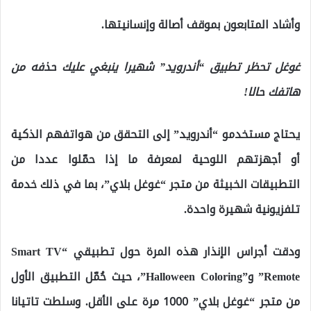
وأشاد المتابعون بموقف أصالة وإنسانيتها.
غوغل تحظر تطبيق “أندرويد” شهيرا ينبغي عليك حذفه من
هاتفك حالا!
يحتاج مستخدمو “أندرويد” إلى التحقق من هواتفهم الذكية
أو أجهزتهم اللوحية لمعرفة ما إذا حمّلوا عددا من
التطبيقات الخبيثة من متجر “غوغل بلاي”، بما في ذلك خدمة
تلفزيونية شهيرة واحدة.
ودقت أجراس الإنذار هذه المرة حول تطبيقي “Smart TV
Remote” و”Halloween Coloring”، حيث حُمّل التطبيق الأول
من متجر “غوغل بلاي” 1000 مرة على الأقل. وسلطت تاتيانا