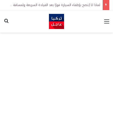
لماذا لا يُنصح بإطفاء السيارة فورًا بعد القيادة السريعة ولمسافة طويلة؟
القائمة
اكت