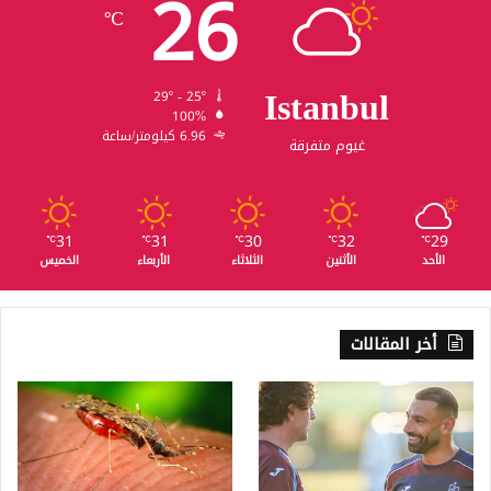
26
℃
Istanbul
29º - 25º
100%
6.96 كيلومتر/ساعة
غيوم متفرقة
31
31
30
32
29
℃
℃
℃
℃
℃
الأحد
الأثنين
الثلاثاء
الأربعاء
الخميس
أخر المقالات