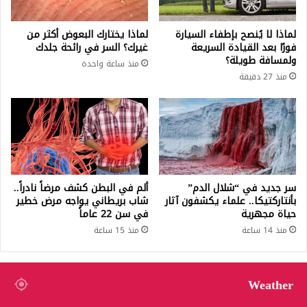
لماذا لا يُنصح بإطفاء السيارة
لماذا يختارك البعوض أكثر من
فورًا بعد القيادة السريعة
غيرك؟ السر في رائحة جلدك
ولمسافة طويلة؟
منذ ساعة واحدة
منذ 27 دقيقة
سر جديد في “شلال الدم”
ألم في البطن كشف مرضاً نادراً..
بأنتاركتيكا.. علماء يكشفون آثار
شاب بريطاني يواجه مرض خطير
حياة مجهرية
في سن 22 عاماً
منذ 14 ساعة
منذ 15 ساعة
Weather