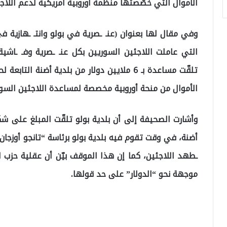
الأموال التي خصّصتها منظمة أوروبية أمريكية لدعم اللاج
وفي مقال لها بعنوان (عنـ ـصرية في بولو وانتـ ـهازية 
التي عاملت اللاجئين السوريين بكل عنـ ـصرية وفـ ـاشي
تلقّت مساعدة بـ 6 ملايين دولار من بلدية أضن
الأموال من منحة أوروبية مخصصة لمساعدة اللاجئين السور
وأشارت الصحيفة إلى أن بلدية بولو تلقّت المبلغ على ش
أضنة، في وقت تقوم فيه بلدية بولو برئاسة “تانجو أوزجان”
ـطهد اللاجئين، كما إن هذا الموقف بيّن أن عقلية حزب
موجهة نحو “الدولار” على حد قولها.