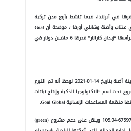
ها في أيرلندا، فيما تنشط بأربع مدن تركية
يعيش فيها اللاجئون السوريون بكثرة وهي “أنقرة وغازي عنتاب وأضنة وشانلي أورفا”، موضحة أن Goal
Global” أبرمت اتفاقية منحة كبيرة مع بلدية أضنة التي يرأسها “زيدان كارالار” قدرها 6 ملايين دولار في
وأكدت الصحيفة التركية أنه بحسب قرار مجلس بلدية مدينة أضنة بتاريخ 14-01-2021 لوحظ أنه تم التبرع
نفيذ مشروع تحت اسم “التكنولوجيا الذكية وإنتاج نباتات
ة المساعدات الإنسانية Goal Global.
ونشرت “يني عقد” وثيقة تتضمّن قراراً يحمل رقم 67597785-105.04 وينصّ على دعم مشروع (green)
إدارة الحدائق التي أعدّتها البلدية، باستخدام