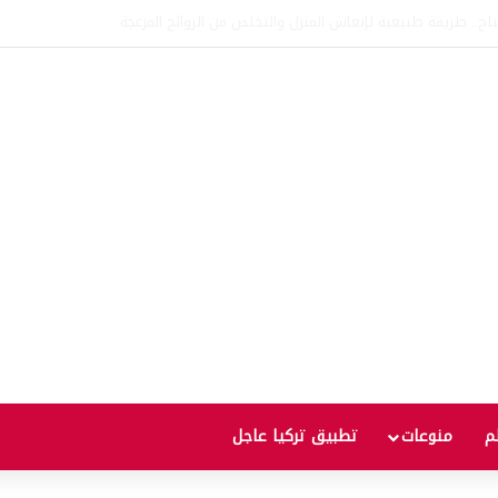
اتفاقية الدفاع بين تركيا والسعودية وباكستان.. ما الهدف من التحالف الثلاثي؟
لم
منوعات
تطبيق تركيا عاجل