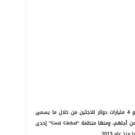
ولفتت إلى أن الاتحاد الأوروبي كان قدّم مساعدات بنحو 4 مليارات دولار للاجئين من خلال ما يسمى
بمنظمات الإغاثة غير الحكومية التي تدّعي أنها تعمل من أجلهم، ومنها منظمة “Goal Global” إحدى
 عام 2013.