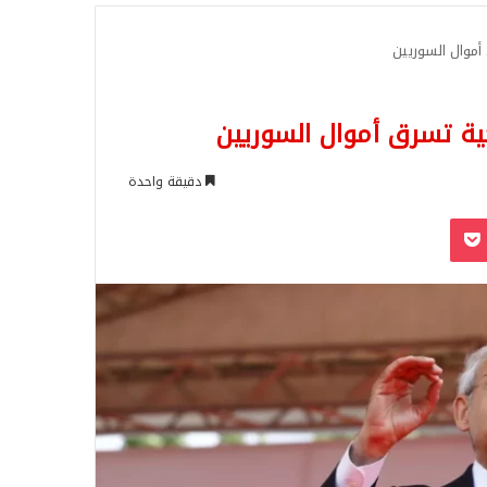
للبحث
 أموال السوريين
كية تسرق أموال السوريين
دقيقة واحدة
‫Pocket
Odnoklassn