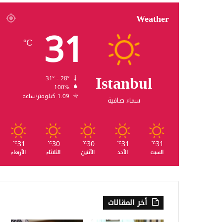
Weather
31
℃
Istanbul
31º - 28º
100%
1.09 كيلومتر/ساعة
سماء صافية
31
30
30
31
31
℃
℃
℃
℃
℃
السبت
الأحد
الأثنين
الثلاثاء
الأربعاء
أخر المقالات