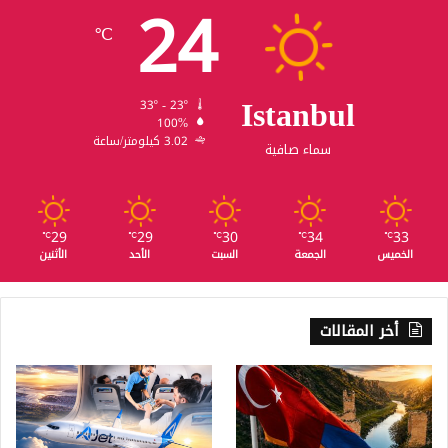
24
℃
Istanbul
33º - 23º
100%
3.02 كيلومتر/ساعة
سماء صافية
29
29
30
34
33
℃
℃
℃
℃
℃
الخميس
الجمعة
السبت
الأحد
الأثنين
أخر المقالات