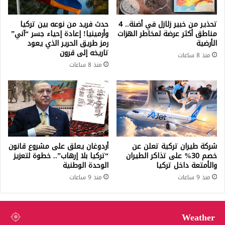
تحذير من خبير زلازل في أضنة.. 4
حدث فريد من نوعه بين تركيا
مناطق أكثر عرضة لمخاطر الهزات
وأرمينيا! إعادة إحياء جسر “آني”
الأرضية
رمز طريق الحرير الذي يعود
تاريخه إلى قرون
منذ 8 ساعات
منذ 8 ساعات
شركة طيران تركية تعلن عن
أردوغان يعلق على مشروع قانون
خصم 30% على تذاكر الطيران
“تركيا بلا إرهاب”.. خطوة لتعزيز
والأمتعة داخل تركيا
الوحدة الوطنية
منذ 9 ساعات
منذ 9 ساعات
Weather