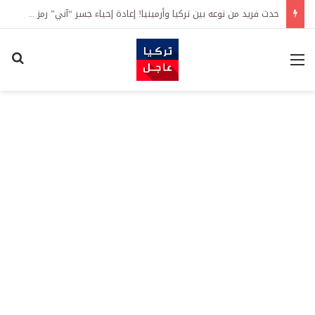
حدث فريد من نوعه بين تركيا وأرمينيا! إعادة إحياء جسر “آني” رمز طريق الحرير الذي يعود تاريخه إلى قرون
القائمة
اكت