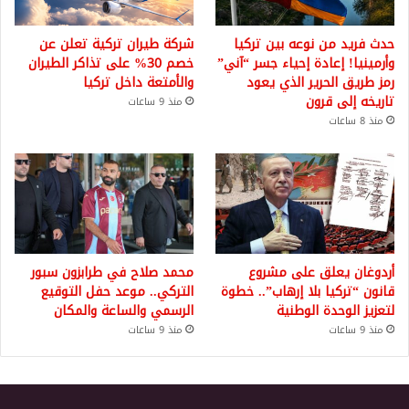
حدث فريد من نوعه بين تركيا
شركة طيران تركية تعلن عن
وأرمينيا! إعادة إحياء جسر “آني”
خصم 30% على تذاكر الطيران
رمز طريق الحرير الذي يعود
والأمتعة داخل تركيا
تاريخه إلى قرون
منذ 9 ساعات
منذ 8 ساعات
أردوغان يعلق على مشروع
محمد صلاح في طرابزون سبور
قانون “تركيا بلا إرهاب”.. خطوة
التركي.. موعد حفل التوقيع
لتعزيز الوحدة الوطنية
الرسمي والساعة والمكان
منذ 9 ساعات
منذ 9 ساعات