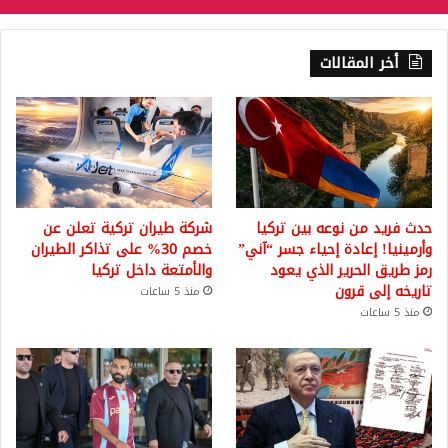
أخر المقالات
حدث فريد من نوعه بين تركيا
شركة طيران تركية تعلن عن
وأرمينيا! إعادة إحياء جسر “آني”
خصم 30% على تذاكر الطيران
رمز طريق الحرير الذي يعود
والأمتعة داخل تركيا
تاريخه إلى قرون
منذ 5 ساعات
منذ 5 ساعات