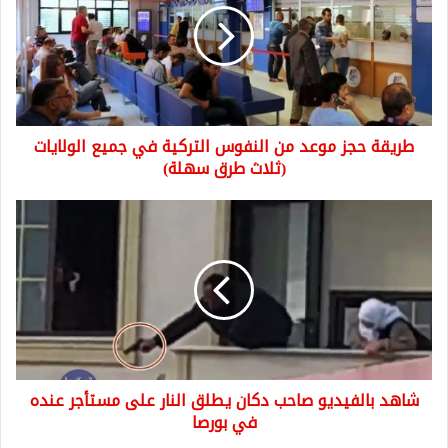
من
النفوس
التركية
في
جميع
الولايات
طريقة حجز موعد من النفوس التركية في جميع الولايات
(ثلاث
طرق
(ثلاث طرق سهلة)
سهلة)
شاهد
بالفيديو
صاحب
دكان
يطلق
النار
على
مستأجر
عنده
شاهد بالفيديو صاحب دكان يطلق النار على مستأجر عنده
في
بورصا
في بورصا