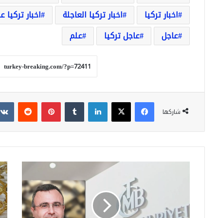
اخبار تركيا
اخبار تركيا العاجلة
اخبار تركيا ع
عاجل
عاجل تركيا
علم
فيسبوك
‫X
لينكدإن
بينتيريست
شاركها
سيحلق
للم
بعد
على
رفع
الزو
الحد
إلي
الأدنى
سع
للأجور!
بيع