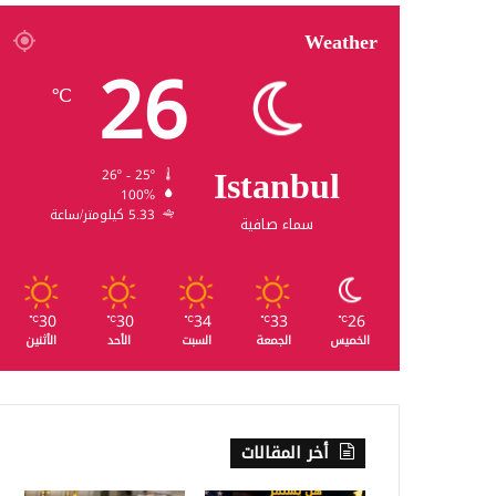
Weather
26
℃
Istanbul
26º - 25º
100%
5.33 كيلومتر/ساعة
سماء صافية
30
30
34
33
26
℃
℃
℃
℃
℃
الخميس
الجمعة
السبت
الأحد
الأثنين
أخر المقالات