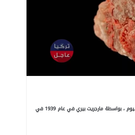
تم اكتشاف العنصر الأكثر ندرة في العالم ، وهو الفرانسيوم ، بواسطة مارجريت بيري في عام 1939 في