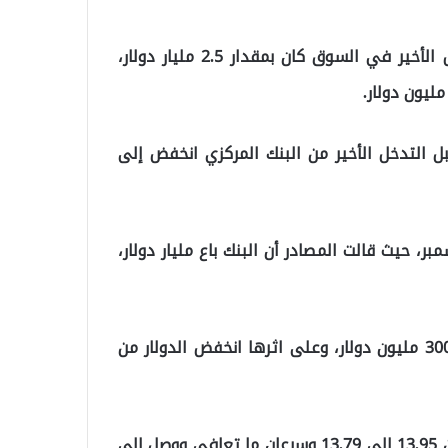
ونقلت وكالة “بلومبيرج” عن مصادر لم تذكرها أن التدخل الأخير في السوق كان بمقدار 2.5 مليار دولار،
ت إلى أن الدولار الذي كان عند مستويات 14.60 قبل التدخل الأخير من البنك المركزي انخفض إلى
ك المركزي بأول تدخل له في السوق في 1 ديسمبر، حيث قالت المصادر أن البنك باع مليار دولار،
أما التدخل الثاني فكان في 3 ديسمبر والذي قدر بنحو 300 مليون دولار، وعلى اثرها انخفض الدولار من
وفي 10 ديسمبر جاء التدخل الثالث، حيث تراجع الدولار من 13.95 إلى 13.79 وسرعان ما تعافى ووصل إلى