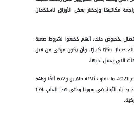
اجعة مكاتبها وإحضار بعض الأوراق لاستكمال
 اتصال بخصوص ذلك، أنهم خضعوا لشروط صعبة
 حسابًا بنكيًا كبيرًا، وأن يكون مزكى من قبل
ت التي يعمل لديها.
وبلغ عدد اللاجئين السوريين المسجلين في تركيا في عام 2021، ما يقارب ثلاثة ملايين و672 ألفًا و646
سوريًا، فيما بلغ عدد الحاصلين على الجنسية التركية، منذ بداية الأزمة في سوريا وحتى هذا العام، 174