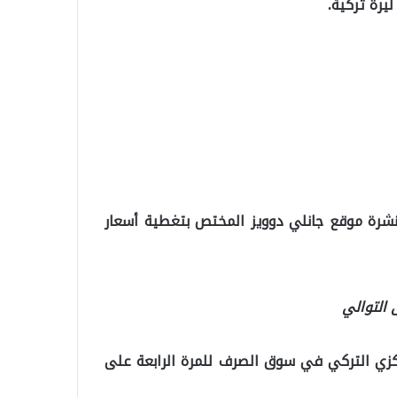
لنشرة موقع جانلي دوويز المختص بتغطية أسعار
1 ليرة، تدخل البنك المركزي التركي في سوق الصرف للمرة الرابعة على