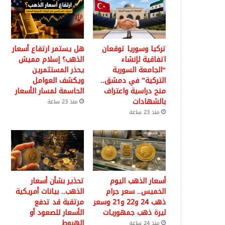
تركيا وسوريا توقعان
هل يستمر ارتفاع أسعار
اتفاقية لإنشاء
الذهب؟ إسلام مميش
“الجامعة السورية
يحذر المستثمرين
التركية” في دمشق..
ويكشف العوامل
منح دراسية واعتراف
الحاسمة لمسار الأسعار
بالشهادات
منذ 23 ساعة
منذ 23 ساعة
أسعار الذهب اليوم
تحذير بشأن أسعار
الخميس.. سعر جرام
الذهب.. بيانات أمريكية
ذهب 24 و22 و21 وسعر
مرتقبة قد تدفع
ليرة ذهب جمهوريات
الأسعار للصعود أو
الهبوط
منذ 24 ساعة