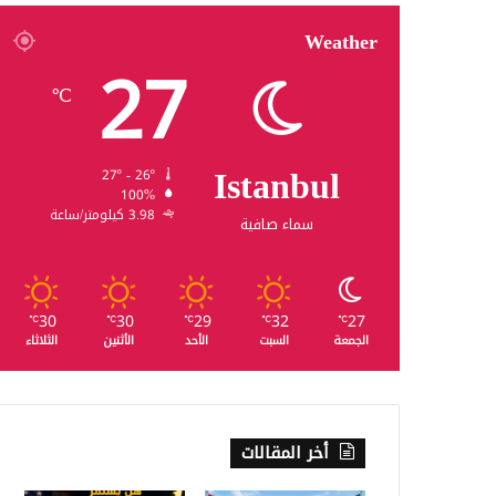
Weather
27
℃
Istanbul
27º - 26º
100%
3.98 كيلومتر/ساعة
سماء صافية
30
30
29
32
27
℃
℃
℃
℃
℃
الجمعة
السبت
الأحد
الأثنين
الثلاثاء
أخر المقالات