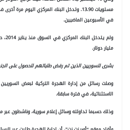
مستويات 13.90. وتدخل البنك المركزي اليوم مرة
في الأسبوعين الماضيين.
مليار دولار.
بشرى للسوريين الذين تم رفض طلباتهم للحصول على الجنس
وصلت رسائل من إدارة الهجرة التركية لبعض السوريي
الاستثنائية، في فترة سابقة.
وذلك حسبما تداولته وسائل إعلام سورية، وناشطون عبر من
وأفاد موقع “أورينت نت”، أن إدارة الهجرة طلبت عبر الر