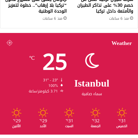
خصم 30% على تذاكر الطيران
“تركيا بلا إرهاب”.. خطوة لتعزيز
والأمتعة داخل تركيا
الوحدة الوطنية
منذ 6 ساعات
منذ 6 ساعات
Weather
25
℃
Istanbul
31º - 23º
100%
3.71 كيلومتر/ساعة
سماء صافية
29
29
31
32
31
℃
℃
℃
℃
℃
الخميس
الجمعة
السبت
الأحد
الأثنين