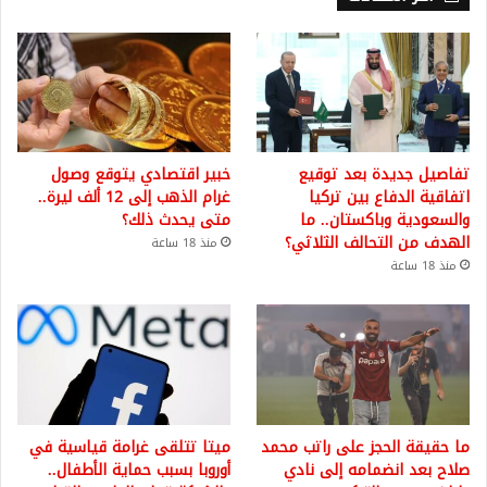
تفاصيل جديدة بعد توقيع
خبير اقتصادي يتوقع وصول
اتفاقية الدفاع بين تركيا
غرام الذهب إلى 12 ألف ليرة..
والسعودية وباكستان.. ما
متى يحدث ذلك؟
الهدف من التحالف الثلاثي؟
منذ 18 ساعة
منذ 18 ساعة
ما حقيقة الحجز على راتب محمد
ميتا تتلقى غرامة قياسية في
صلاح بعد انضمامه إلى نادي
أوروبا بسبب حماية الأطفال..