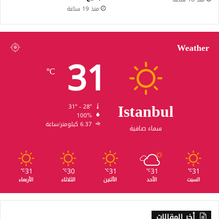
منذ 19 ساعة
Weather
31
℃
Istanbul
31º - 28º
100%
6.37 كيلومتر/ساعة
سماء صافية
31
30
31
31
31
℃
℃
℃
℃
℃
السبت
الأحد
الأثنين
الثلاثاء
الأربعاء
أخر المقالات