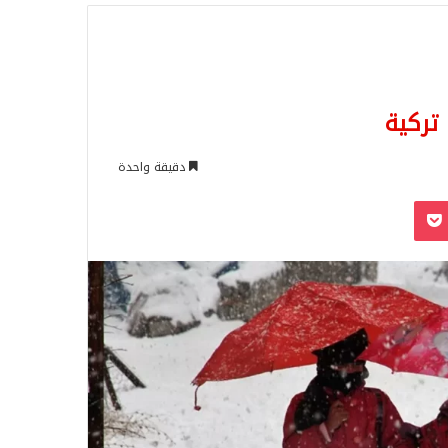
للبحث
دقيقة واحدة
‫Pocket
Odnoklassn