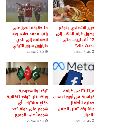
خبير اقتصادي يتوقع
ما حقيقة الحجز على
وصول غرام الذهب إلى
راتب محمد صلاح بعد
12 ألف ليرة.. متى
انضمامه إلى نادي
يحدث ذلك؟
طرابزون سبور التركي
منذ 7 ساعات
منذ 7 ساعات
ميتا تتلقى غرامة
تركيا والسعودية
قياسية في أوروبا بسبب
وباكستان توقع اتفاقية
حماية الأطفال..
دفاع مشترك.. أي
والشركة تعلن الطعن
هجوم على دولة يُعد
بالقرار
هجوماً على الجميع
منذ 8 ساعات
منذ 8 ساعات