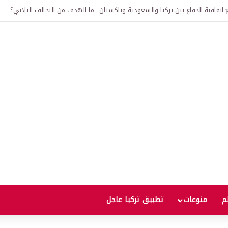
لى 12 ألف ليرة.. متى يحدث ذلك؟
لم
منوعات
تطبيق تركيا عاجل