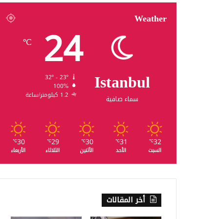
Weather
24
℃
Istanbul
32º - 23º
100%
1.2 كيلومتر/ساعة
سماء صافية
30
29
30
31
32
℃
℃
℃
℃
℃
السبت
الأحد
الأثنين
الثلاثاء
الأربعاء
أخر المقالات