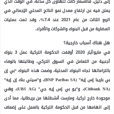
إلى دليل، فالأسعار كانت تتهاوى كل ساعة، في الوقت الذي
يعلن فيه عن ارتفاع معدل نمو الناتج المحلي الإجمالي في
الربع الثالث من عام 2021 عند 7.4%، وقد تمت عمليات
المضاربة من قبل البنوك والشركات والأفراد.
هل هناك أسباب خارجية؟
في مايو/أيار 2020 أوقفت الحكومة التركية عمل 3 بنوك
أجنبية من التعامل في السوق التركي، وطالبتها بالوفاء
بالتزاماتها تجاه البنوك المحلية، وضمت هذه البنوك “بي إن
بي باريبا إس إيه” (BNP Paribas SA)، و”سيتي بنك إن إيه”
(Citibank NA)، و”يو بي إس إيه جي” (UBS AG)، وهي
موجودة خارج تركيا، ومارست أنشطتها من بريطانيا، مما أدى
إلى اتهامها من قبل الحكومة التركية بالعمل على إضعاف