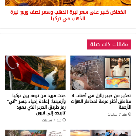
وربع
انخفاض كبير على سعر ليرة الذهب وسعر نصف وربع ليرة
ليرة
الذهب
الذهب في تركيا
في
تركيا
مقالات ذات صلة
تحذير من خبير زلازل في أضنة.. 4
حدث فريد من نوعه بين تركيا
مناطق أكثر عرضة لمخاطر الهزات
وأرمينيا! إعادة إحياء جسر “آني”
الأرضية
رمز طريق الحرير الذي يعود
تاريخه إلى قرون
منذ 7 ساعات
منذ 7 ساعات