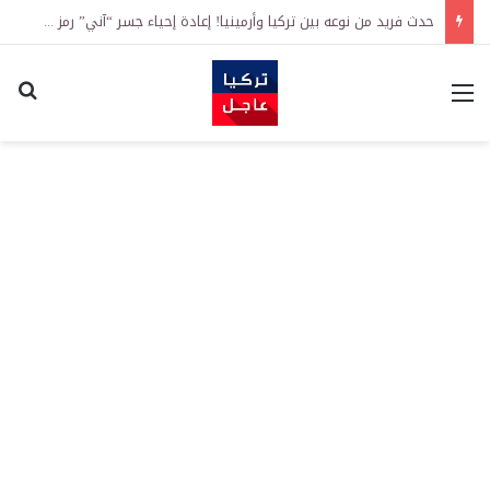
حدث فريد من نوعه بين تركيا وأرمينيا! إعادة إحياء جسر “آني” رمز طريق الحرير الذي يعود تاريخه إلى قرون
القائمة
اكت