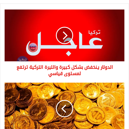
الدولار
ينخفض
بشكل
كبيرة
والليرة
التركية
ترتفع
لمستوى
قياسي
الدولار ينخفض بشكل كبيرة والليرة التركية ترتفع
لمستوى قياسي
انخفاض
كبير
على
سعر
ليرة
الذهب
وسعر
نصف