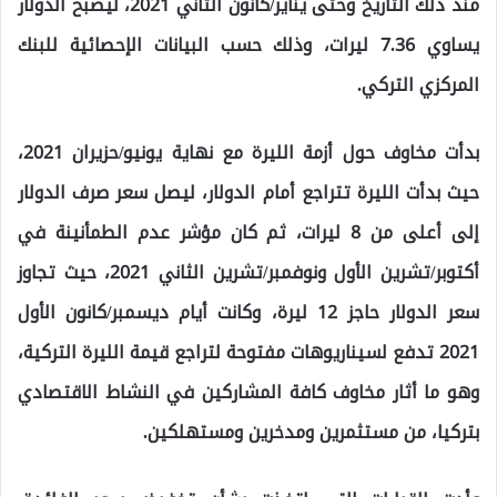
منذ ذلك التاريخ وحتى يناير/كانون الثاني 2021، ليصبح الدولار
يساوي 7.36 ليرات، وذلك حسب البيانات الإحصائية للبنك
المركزي التركي.
بدأت مخاوف حول أزمة الليرة مع نهاية يونيو/حزيران 2021،
حيث بدأت الليرة تتراجع أمام الدولار، ليصل سعر صرف الدولار
إلى أعلى من 8 ليرات، ثم كان مؤشر عدم الطمأنينة في
أكتوبر/تشرين الأول ونوفمبر/تشرين الثاني 2021، حيث تجاوز
سعر الدولار حاجز 12 ليرة، وكانت أيام ديسمبر/كانون الأول
2021 تدفع لسيناريوهات مفتوحة لتراجع قيمة الليرة التركية،
وهو ما أثار مخاوف كافة المشاركين في النشاط الاقتصادي
بتركيا، من مستثمرين ومدخرين ومستهلكين.