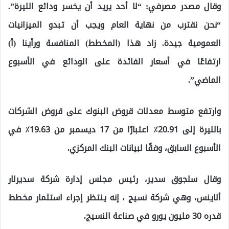
وقال مصدر مصرفي: “لا أحد يريد أن يخسر ودائع الليرة”.
“نحن نقترب من نهاية العام ويجب أن تبدو الميزانيات
العمومية جيدة. زاد هذا (المخطط) المنافسة ورأينا (أ)
ارتفاعًا في أسعار الفائدة على الودائع في الأسبوع
الماضي”.
وارتفع متوسط ​​معدلات قروض البنوك على قروض الشركات
بالليرة إلى 20.91٪ اعتبارًا من 17 ديسمبر من 19.63٪ في
الأسبوع السابق، وفقًا لبيانات البنك المركزي.
وقال سلجوق سدير، رئيس مجلس إدارة شركة سديرلار
ألاينس، وهي شركة نسيج ، إنه ينتظر إجراء استثمار مخطط
قدره 30 مليون يورو في صناعة النسيج.