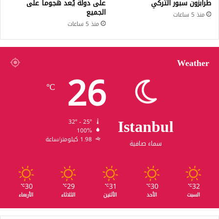
طرابزون سبور التركي
على دولة يُعد هجوماً على
الجميع
منذ 5 ساعات
منذ 5 ساعات
Weather
26
℃
Istanbul
32º - 25º
100%
1.98 كيلومتر/ساعة
سماء صافية
30
29
31
30
32
℃
℃
℃
℃
℃
السبت
الأحد
الأثنين
الثلاثاء
الأربعاء