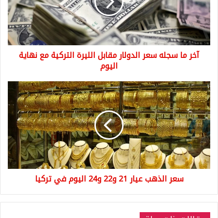
الدولار
مقابل
الليرة
التركية
مع
آخر ما سجله سعر الدولار مقابل الليرة التركية مع نهاية
نهاية
اليوم
اليوم
سعر
الذهب
عيار
21
و22
و24
اليوم
في
تركيا
سعر الذهب عيار 21 و22 و24 اليوم في تركيا