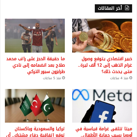
أخر المقالات
خبير اقتصادي يتوقع وصول
ما حقيقة الحجز على راتب محمد
غرام الذهب إلى 12 ألف ليرة..
صلاح بعد انضمامه إلى نادي
متى يحدث ذلك؟
طرابزون سبور التركي
منذ 4 ساعات
منذ 5 ساعات
ميتا تتلقى غرامة قياسية في
تركيا والسعودية وباكستان
أوروبا بسبب حماية الأطفال..
توقع اتفاقية دفاع مشترك.. أي