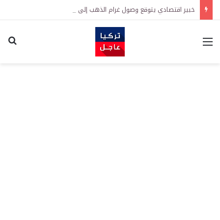
خبير اقتصادي يتوقع وصول غرام الذهب إلى 12 ألف ليرة.. متى يحدث ذلك؟
القائمة
اكت