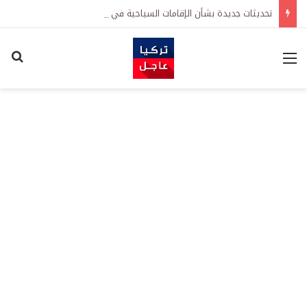
تحديثات جديدة بشأن الإقامات السياحية في تركيا: تيسيرات في إجراءات التجديد واشتراطات معززة على الطلبات الأولى
القائمة
اكت