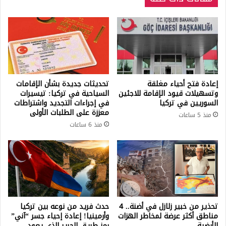
إعادة فتح أحياء مغلقة
تحديثات جديدة بشأن الإقامات
وتسهيلات قيود الإقامة للاجئين
السياحية في تركيا: تيسيرات
السوريين في تركيا
في إجراءات التجديد واشتراطات
معززة على الطلبات الأولى
منذ 5 ساعات
منذ 6 ساعات
تحذير من خبير زلازل في أضنة.. 4
حدث فريد من نوعه بين تركيا
مناطق أكثر عرضة لمخاطر الهزات
وأرمينيا! إعادة إحياء جسر “آني”
الأرضية
رمز طريق الحرير الذي يعود