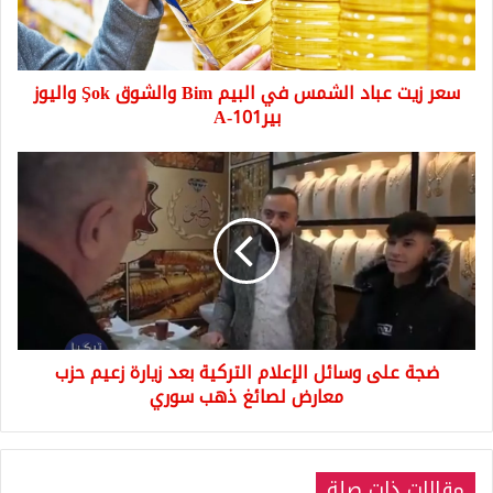
Bim
والشوق
Şok
سعر زيت عباد الشمس في البيم Bim والشوق Şok واليوز
واليوز
بيرA-
بيرA-101
101
ضجة
على
وسائل
الإعلام
التركية
بعد
زيارة
زعيم
حزب
ضجة على وسائل الإعلام التركية بعد زيارة زعيم حزب
معارض
لصائغ
معارض لصائغ ذهب سوري
ذهب
سوري
مقالات ذات صلة