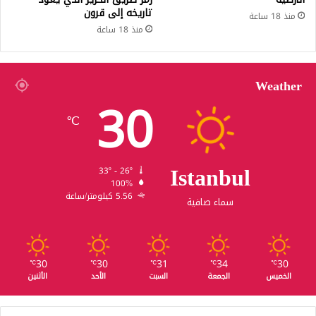
تاريخه إلى قرون
منذ 18 ساعة
منذ 18 ساعة
Weather
30
℃
Istanbul
33º - 26º
100%
5.56 كيلومتر/ساعة
سماء صافية
30
30
31
34
30
℃
℃
℃
℃
℃
الخميس
الجمعة
السبت
الأحد
الأثنين