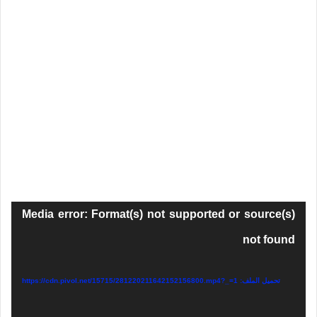
مشغل
Media error: Format(s) not supported or source(s)
الفيديو
not found
تحميل الملف: https://cdn.pivol.net/15715/281220211642152156800.mp4?_=1