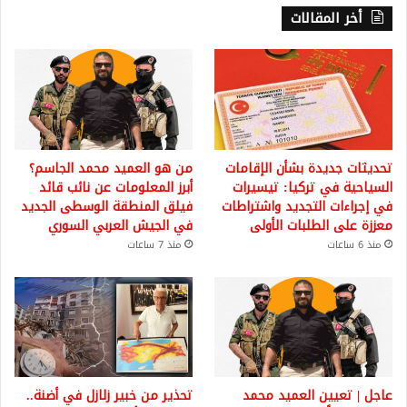
أخر المقالات
تحديثات جديدة بشأن الإقامات
من هو العميد محمد الجاسم؟
السياحية في تركيا: تيسيرات
أبرز المعلومات عن نائب قائد
في إجراءات التجديد واشتراطات
فيلق المنطقة الوسطى الجديد
معززة على الطلبات الأولى
في الجيش العربي السوري
منذ 6 ساعات
منذ 7 ساعات
عاجل | تعيين العميد محمد
تحذير من خبير زلازل في أضنة..