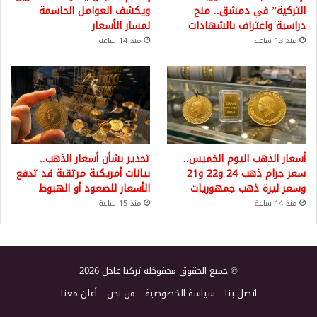
التركية” في دمشق.. منح
ويكشف العوامل الحاسمة
دراسية واعتراف بالشهادات
لمسار الأسعار
منذ 13 ساعة
منذ 14 ساعة
أسعار الذهب اليوم الخميس..
تحذير بشأن أسعار الذهب..
سعر جرام ذهب 24 و22 و21
بيانات أمريكية مرتقبة قد تدفع
وسعر ليرة ذهب جمهوريات
الأسعار للصعود أو الهبوط
منذ 14 ساعة
منذ 15 ساعة
© جميع الحقوق محفوظة تركيا عاجل 2026
اتصل بنا
سياسة الخصوصية
من نحن
أعلن معنا