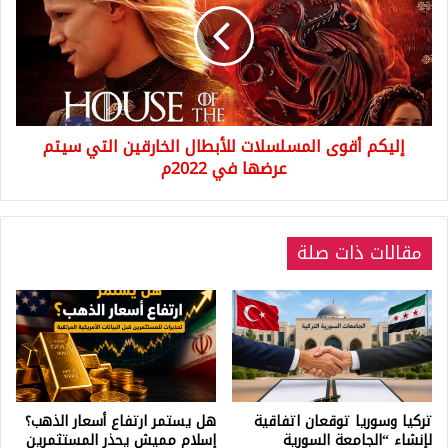
للأبطال
الخارقين
التي
سيتم
عرضها
في
إليكم أقوى المسلسلات للأبطال الخارقين التي سيتم
2022م
عرضها في 2022م
مقالات ذات صلة
تركيا وسوريا توقعان اتفاقية
هل يستمر ارتفاع أسعار الذهب؟
لإنشاء “الجامعة السورية
إسلام مميش يحذر المستثمرين