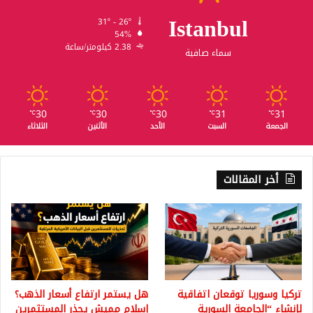
Istanbul
31º - 26º
54%
2.38 كيلومتر/ساعة
سماء صافية
30
30
30
31
31
℃
℃
℃
℃
℃
الجمعة
السبت
الأحد
الأثنين
الثلاثاء
أخر المقالات
تركيا وسوريا توقعان اتفاقية
هل يستمر ارتفاع أسعار الذهب؟
لإنشاء “الجامعة السورية
إسلام مميش يحذر المستثمرين