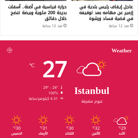
عاجل إيقاف رئيس بلدية في
حرارة قياسية في أضنة.. أسفلت
إزمير عن مهامه بعد توقيفه
بدرجة 200 مئوية وبيضة تنضج
في قضية فساد ورشوة
خلال دقائق
منذ 12 ساعة
منذ 12 ساعة
Weather
27
℃
Istanbul
29º - 26º
100%
6.31 كيلومتر/ساعة
غيوم متفرقة
30
31
30
32
29
℃
℃
℃
℃
℃
الأحد
الأثنين
الثلاثاء
الأربعاء
الخميس