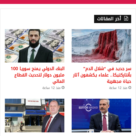
أخر المقالات
سر جديد في “شلال الدم”
البنك الدولي يمنح سوريا 100
بأنتاركتيكا.. علماء يكشفون آثار
مليون دولار لتحديث القطاع
حياة مجهرية
المالي
منذ 12 ساعة
منذ 12 ساعة