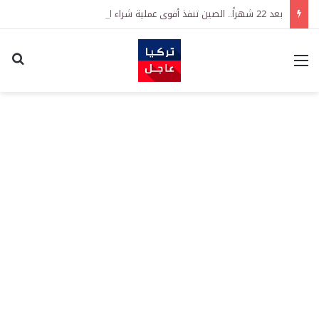
بعد 22 شهراً.. الصين تنفذ أقوى عملية شراء للذهب منذ أكتوبر 2023
القائمة
اكت