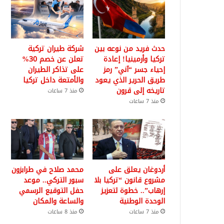
حدث فريد من نوعه بين
شركة طيران تركية
تركيا وأرمينيا! إعادة
تعلن عن خصم 30%
إحياء جسر “آني” رمز
على تذاكر الطيران
طريق الحرير الذي يعود
والأمتعة داخل تركيا
تاريخه إلى قرون
منذ 7 ساعات
منذ 7 ساعات
أردوغان يعلق على
محمد صلاح في طرابزون
مشروع قانون “تركيا بلا
سبور التركي.. موعد
إرهاب”.. خطوة لتعزيز
حفل التوقيع الرسمي
الوحدة الوطنية
والساعة والمكان
منذ 7 ساعات
منذ 8 ساعات