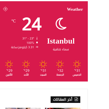
Weather
24
℃
Istanbul
31º - 23º
100%
3.31 كيلومتر/ساعة
سماء صافية
29
29
31
32
31
℃
℃
℃
℃
℃
الخميس
الجمعة
السبت
الأحد
الأثنين
أخر المقالات