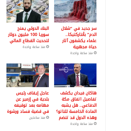
سر جديد في “شلال
البنك الدولي يمنح
الدم” بأنتاركتيكا..
سوريا 100 مليون دولار
علماء يكشفون آثار
لتحديث القطاع المالي
حياة مجهرية
منذ ساعة واحدة
منذ ساعة واحدة
هاكان فيدان يكشف
عاجل إيقاف رئيس
تفاصيل اتفاق مكة
بلدية في إزمير عن
الدفاعي.. هل يشبه
مهامه بعد توقيفه
المادة الخامسة للناتو؟
في قضية فساد ورشوة
وهذه الدول قد تنضم
منذ ساعتين
منذ ساعة واحدة