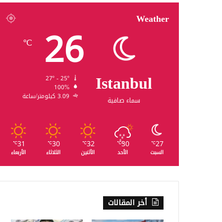
Weather
26
℃
Istanbul
27º - 25º
100%
3.09 كيلومتر/ساعة
سماء صافية
31
30
32
30
27
℃
℃
℃
℃
℃
السبت
الأحد
الأثنين
الثلاثاء
الأربعاء
أخر المقالات