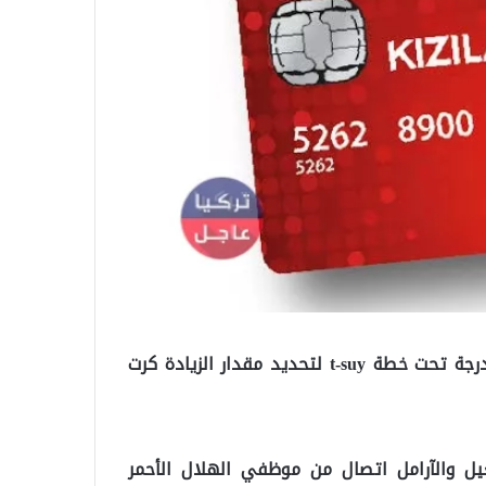
بدأ الهلال الأحمر التركي الاتصال بالعوائل السورية المندرجة تحت خطة t-suy لتحديد مقدار الزيادة كرت
ل والآرامل اتصال من موظفي الهلال الأحمر