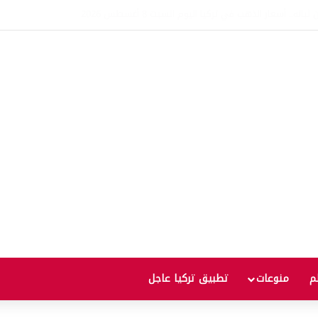
قر مشروع قانون «تركيا بلا إرهاب».. ماذا يعني ذلك؟
لم
منوعات
تطبيق تركيا عاجل