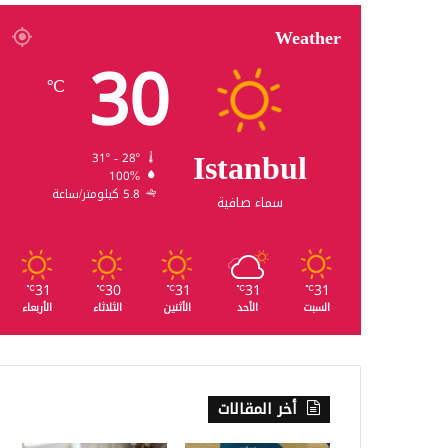
Weather
30
℃
Istanbul
31º - 28º
100%
5.8 كيلومتر/ساعة
سماء صافية
31
30
31
31
31
℃
℃
℃
℃
℃
السبت
الأحد
الأثنين
الثلاثاء
الأربعاء
أخر المقالات