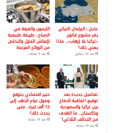
عاجل | البرلمان التركي
الليمون والقرفة في
يقر مشروع قانون
الصباح.. طريقة طبيعية
«تركيا بلا إرهاب».. ماذا
لإنعاش المنزل والتخلص
يعني ذلك؟
من الروائح المزعجة
منذ 10 دقائق
منذ 9 ساعات
تفاصيل جديدة بعد
خبير اقتصادي يتوقع
توقيع اتفاقية الدفاع
وصول غرام الذهب إلى
بين تركيا والسعودية
12 ألف ليرة.. متى
وباكستان.. ما الهدف
يحدث ذلك؟
من التحالف الثلاثي؟
منذ 19 ساعة
منذ 19 ساعة