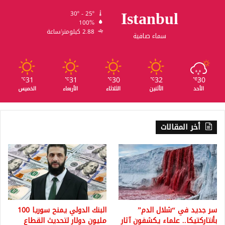
Istanbul
30º - 25º
100%
2.88 كيلومتر/ساعة
سماء صافية
31
31
30
32
30
℃
℃
℃
℃
℃
الأحد
الأثنين
الثلاثاء
الأربعاء
الخميس
أخر المقالات
سر جديد في “شلال الدم”
البنك الدولي يمنح سوريا 100
بأنتاركتيكا.. علماء يكشفون آثار
مليون دولار لتحديث القطاع