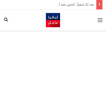
بعد 22 شهراً.. الصين تنفذ أقوى عملية شراء للذهب منذ أكتوبر 2023
القائمة
اكت