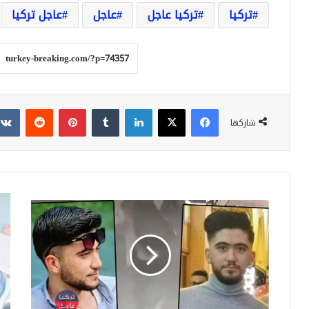
تركيا
تركيا عاجل
عاجل
عاجل تركيا
فيسبوك
‫X
لينكدإن
بينتيريست
شاركها
الإعلام
اللي
التركي:
التر
الشاب
تفق
السوري
تما
الذي
وتبد
قتـ.ـل
بالت
اليوم
أما
في
الدو