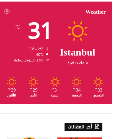
Weather
31
℃
Istanbul
33º - 25º
40%
3.99 كيلومتر/ساعة
سماء صافية
29
29
31
34
33
℃
℃
℃
℃
℃
الخميس
الجمعة
السبت
الأحد
الأثنين
أخر المقالات