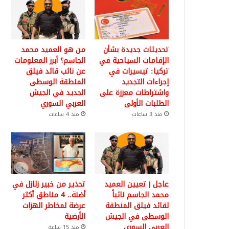
تحديثات جديدة بشأن
من هو العميد محمد
الإقامات السياحية في
الجاسم؟ أبرز المعلومات
تركيا: تيسيرات في
عن نائب قائد فيلق
إجراءات التجديد
المنطقة الوسطى
واشتراطات معززة على
الجديد في الجيش
الطلبات الأولى
العربي السوري
منذ 3 ساعات
منذ 4 ساعات
عاجل | تعيين العميد
تحذير من خبير زلازل في
محمد الجاسم نائباً
أضنة.. 4 مناطق أكثر
لقائد فيلق المنطقة
عرضة لمخاطر الهزات
الوسطى في الجيش
الأرضية
العربي السوري
منذ 15 ساعة