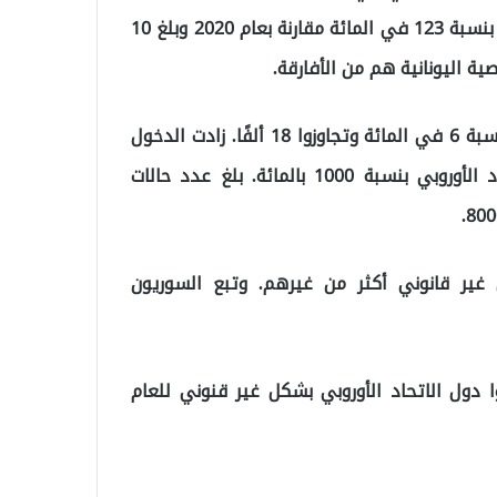
في الإدارة القبرصية اليونانية (GKRY) ، ارتفع هذا الرقم بنسبة 123 في المائة مقارنة بعام 2020 وبلغ 10
في منطقة غرب البحر الأبيض المتوسط ​​، زاد الوافدون بنسبة 6 في المائة وتجاوزوا 18 ألفًا. زادت الدخول
من أوروبا الشرقية ، وخاصة بيلاروسيا ، إلى دول الاتحاد الأوروبي بنسبة 1000 بالمائة. بلغ عدد حالات
غير قانوني أكثر من غيرهم. وتبع السوريون
 دول الاتحاد الأوروبي بشكل غير قنوني للعام