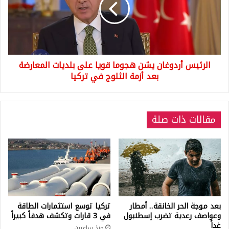
قويا
على
بلديات
المعارضة
بعد
الرئيس أردوغان يشن هجوما قويا على بلديات المعارضة
أزمة
الثلوج
بعد أزمة الثلوج في تركيا
في
تركيا
مقالات ذات صلة
بعد موجة الحر الخانقة.. أمطار
تركيا توسع استثمارات الطاقة
وعواصف رعدية تضرب إسطنبول
في 3 قارات وتكشف هدفاً كبيراً
غداً
منذ ساعتين