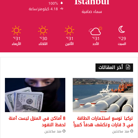
Istanbul
100%
4.18 كيلومتر/ساعة
سماء صافية
31
30
31
31
29
℃
℃
℃
℃
℃
السبت
الأحد
الأثنين
الثلاثاء
الأربعاء
أخر المقالات
تركيا توسع استثمارات الطاقة
8 أماكن في المنزل ليست آمنة
في 3 قارات وتكشف هدفاً كبيراً
لحفظ النقود
منذ ساعتين
منذ ساعتين