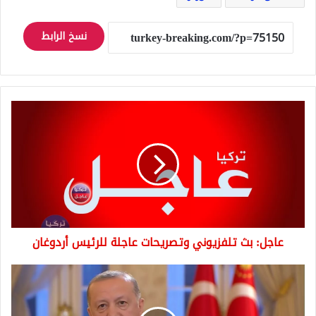
نسخ الرابط
عاجل:
بث
تلفزيوني
وتصريحات
عاجلة
للرئيس
أردوغان
عاجل: بث تلفزيوني وتصريحات عاجلة للرئيس أردوغان
الرئيس
أردوغان
يشن
هجوما