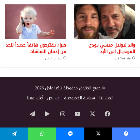
والد ليونيل ميسي يودع
خبراء يقترحون هاتفاً جديداً للحد
المونديال الى الأبد
من إدمان الشاشات
منذ ساعتين
منذ ساعتين
© جميع الحقوق محفوظة تركيا عاجل 2026
اتصل بنا
سياسة الخصوصية
من نحن
أعلن معنا
‫X
فيسبوك
‫YouTube
انستقرام
‏Google
تيلقرام
Play
يسبوك
‫X
ماسنجر
واتساب
تيلقرام