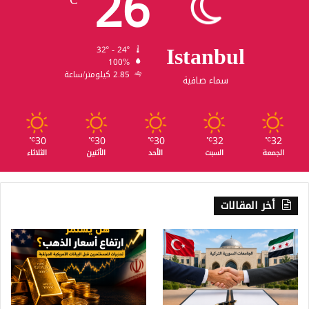
26
℃
Istanbul
32º - 24º
100%
2.85 كيلومتر/ساعة
سماء صافية
30
30
30
32
32
℃
℃
℃
℃
℃
الجمعة
السبت
الأحد
الأثنين
الثلاثاء
أخر المقالات