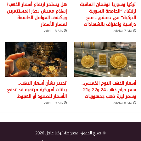
تركيا وسوريا توقعان اتفاقية
هل يستمر ارتفاع أسعار الذهب؟
لإنشاء “الجامعة السورية
إسلام مميش يحذر المستثمرين
التركية” في دمشق.. منح
ويكشف العوامل الحاسمة
دراسية واعتراف بالشهادات
لمسار الأسعار
منذ 7 ساعات
منذ 8 ساعات
أسعار الذهب اليوم الخميس..
تحذير بشأن أسعار الذهب..
سعر جرام ذهب 24 و22 و21
بيانات أمريكية مرتقبة قد تدفع
وسعر ليرة ذهب جمهوريات
الأسعار للصعود أو الهبوط
منذ 8 ساعات
منذ 9 ساعات
© جميع الحقوق محفوظة تركيا عاجل 2026