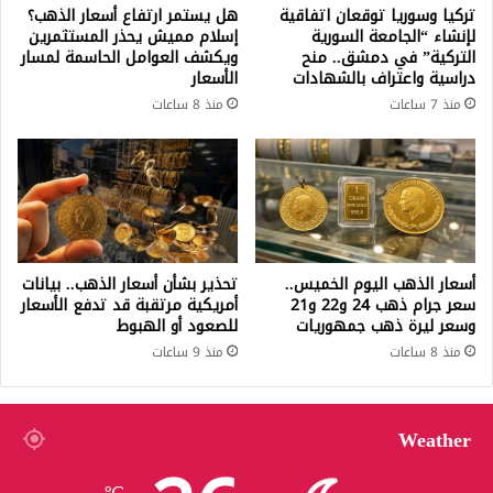
تركيا وسوريا توقعان اتفاقية
هل يستمر ارتفاع أسعار الذهب؟
لإنشاء “الجامعة السورية
إسلام مميش يحذر المستثمرين
التركية” في دمشق.. منح
ويكشف العوامل الحاسمة لمسار
دراسية واعتراف بالشهادات
الأسعار
منذ 7 ساعات
منذ 8 ساعات
أسعار الذهب اليوم الخميس..
تحذير بشأن أسعار الذهب.. بيانات
سعر جرام ذهب 24 و22 و21
أمريكية مرتقبة قد تدفع الأسعار
وسعر ليرة ذهب جمهوريات
للصعود أو الهبوط
منذ 8 ساعات
منذ 9 ساعات
Weather