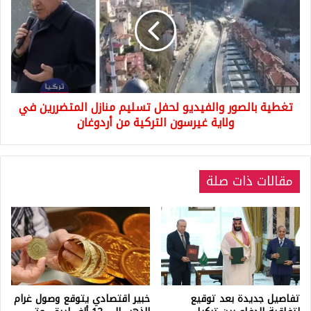
والفيديو
لحفل
تسليم
منازل
المتضررين
في
ولاية
تغطية بالصور والفيديو لحفل تسليم منازل المتضررين في
غيرسون
التركية
ولاية غيرسون التركية من أردوغان
من
أردوغان
مقالات ذات صلة
تفاصيل جديدة بعد توقيع
خبير اقتصادي يتوقع وصول غرام