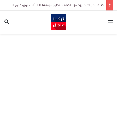
ضبط كميات كبيرة من الذهب تتجاوز قيمتها 500 ألف يورو على الحدود التركية البلغارية
القائمة
اكت