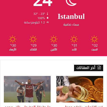
24
Istanbul
32º - 23º
100%
1.2 كيلومتر/ساعة
سماء صافية
30
29
30
31
32
℃
℃
℃
℃
℃
السبت
الأحد
الأثنين
الثلاثاء
الأربعاء
أخر المقالات