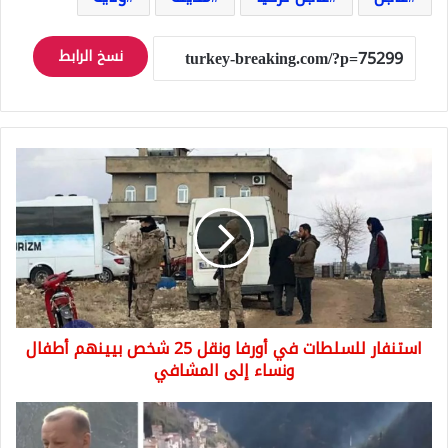
نسخ الرابط
استنفار
للسلطات
في
أورفا
ونقل
25
شخص
بيينهم
أطفال
استنفار للسلطات في أورفا ونقل 25 شخص بيينهم أطفال
ونساء
إلى
ونساء إلى المشافي
المشافي
تغطية
بالصور