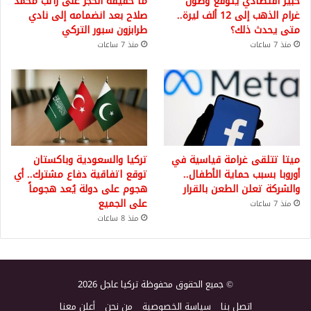
خبير اقتصادي يتوقع وصول
ما حقيقة الحجز على راتب محمد
غرام الذهب إلى 12 ألف ليرة..
صلاح بعد انضمامه إلى نادي
متى يحدث ذلك؟
طرابزون سبور التركي
منذ 7 ساعات
منذ 7 ساعات
ميتا تتلقى غرامة قياسية في
تركيا والسعودية وباكستان
أوروبا بسبب حماية الأطفال..
توقع اتفاقية دفاع مشترك.. أي
والشركة تعلن الطعن بالقرار
هجوم على دولة يُعد هجوماً
على الجميع
منذ 7 ساعات
منذ 8 ساعات
© جميع الحقوق محفوظة تركيا عاجل 2026
اتصل بنا
سياسة الخصوصية
من نحن
أعلن معنا