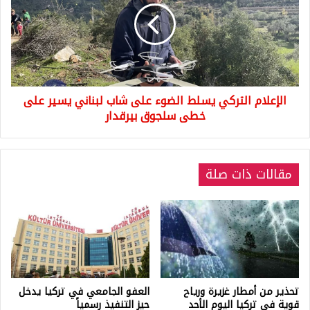
الضوء
على
شاب
لبناني
يسير
على
الإعلام التركي يسلط الضوء على شاب لبناني يسير على
خطى
سلجوق
خطى سلجوق بيرقدار
بيرقدار
مقالات ذات صلة
تحذير من أمطار غزيرة ورياح
العفو الجامعي في تركيا يدخل
قوية في تركيا اليوم الأحد
حيز التنفيذ رسمياً