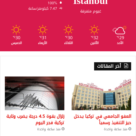
Istanbul
100%
7.47 كيلومتر/ساعة
غيوم متفرقة
30
31
30
32
29
℃
℃
℃
℃
℃
الأحد
الأثنين
الثلاثاء
الأربعاء
الخميس
أخر المقالات
العفو الجامعي في تركيا يدخل
زلزال بقوة 4.5 درجة يضرب ولاية
حيز التنفيذ رسمياً
تركية فجر اليوم
منذ ساعة واحدة
منذ ساعة واحدة