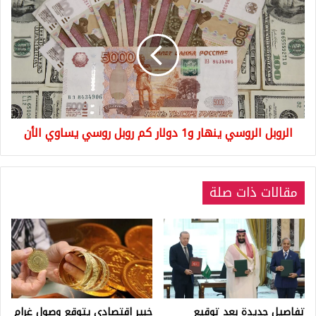
الروسي
ينهار
و1
دولار
كم
روبل
روسي
يساوي
الروبل الروسي ينهار و1 دولار كم روبل روسي يساوي الأن
الأن
مقالات ذات صلة
تفاصيل جديدة بعد توقيع
خبير اقتصادي يتوقع وصول غرام