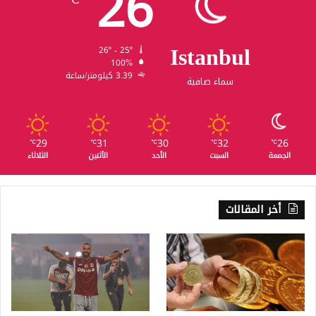
26
Istanbul
26º - 25º
100%
3.39 كيلومتر/ساعة
سماء صافية
29
31
30
32
26
℃
℃
℃
℃
℃
الجمعة
السبت
الأحد
الأثنين
الثلاثاء
أخر المقالات