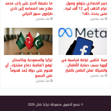
خبير اقتصادي يتوقع وصول
ما حقيقة الحجز على راتب محمد
غرام الذهب إلى 12 ألف ليرة..
صلاح بعد انضمامه إلى نادي
متى يحدث ذلك؟
طرابزون سبور التركي
منذ ساعتين
منذ ساعتين
ميتا تتلقى غرامة قياسية في
تركيا والسعودية وباكستان
أوروبا بسبب حماية الأطفال..
توقع اتفاقية دفاع مشترك.. أي
والشركة تعلن الطعن بالقرار
هجوم على دولة يُعد هجوماً
على الجميع
منذ ساعتين
منذ ساعتين
© جميع الحقوق محفوظة تركيا عاجل 2026