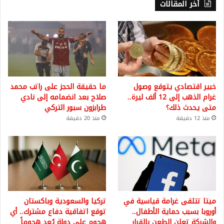
أخر المقالات
خبير اقتصادي يتوقع وصول
ما حقيقة الحجز على راتب محمد
غرام الذهب إلى 12 ألف ليرة..
صلاح بعد انضمامه إلى نادي
متى يحدث ذلك؟
طرابزون سبور التركي
منذ 12 دقيقة
منذ 20 دقيقة
ميتا تتلقى غرامة قياسية في
تركيا والسعودية وباكستان
أوروبا بسبب حماية الأطفال..
توقع اتفاقية دفاع مشترك.. أي
والشركة تعلن الطعن بالقرار
هجوم على دولة يُعد هجوماً