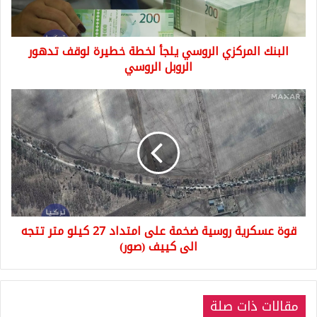
لوقف
تدهور
الروبل
البنك المركزي الروسي يلجأ لخطة خطيرة لوقف تدهور
الروسي
الروبل الروسي
قوة
عسكرية
روسية
ضخمة
على
امتداد
27
كيلو
متر
قوة عسكرية روسية ضخمة على امتداد 27 كيلو متر تتجه
تتجه
الى
الى كييف (صور)
كييف
(صور)
مقالات ذات صلة