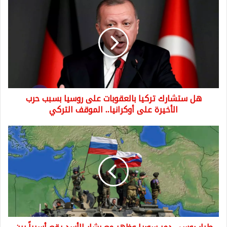
هل
ستشارك
تركيا
بالعقوبات
على
روسيا
بسبب
حرب
الأخيرة
هل ستشارك تركيا بالعقوبات على روسيا بسبب حرب
على
أوكرانيا..
الأخيرة على أوكرانيا.. الموقف التركي
الموقف
التركي
طيار
روسي
دمر
سوريا
وظهر
مع
بشار
الأسد
يقع
أسيراً