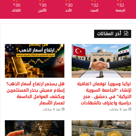
30
30
30
32
32
℃
℃
℃
℃
℃
الجمعة
السبت
الأحد
الأثنين
الثلاثاء
أخر المقالات
تركيا وسوريا توقعان اتفاقية
هل يستمر ارتفاع أسعار الذهب؟
لإنشاء “الجامعة السورية
إسلام مميش يحذر المستثمرين
التركية” في دمشق.. منح
ويكشف العوامل الحاسمة
دراسية واعتراف بالشهادات
لمسار الأسعار
منذ 8 ساعات
منذ 9 ساعات