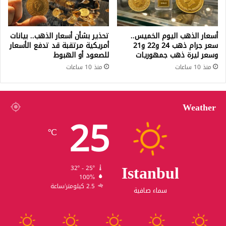
أسعار الذهب اليوم الخميس..
تحذير بشأن أسعار الذهب.. بيانات
سعر جرام ذهب 24 و22 و21
أمريكية مرتقبة قد تدفع الأسعار
وسعر ليرة ذهب جمهوريات
للصعود أو الهبوط
منذ 10 ساعات
منذ 10 ساعات
Weather
25
℃
Istanbul
32º - 25º
100%
2.5 كيلومتر/ساعة
سماء صافية