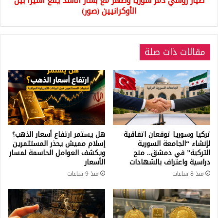
طيار روسي دمر سوريا وظهر مع بشار الأسد يقع أسيراً بين
بين
الأوكرانيين (صور)
الأوكرانيين
(صور)
مقالات ذات صلة
تركيا وسوريا توقعان اتفاقية
هل يستمر ارتفاع أسعار الذهب؟
لإنشاء “الجامعة السورية
إسلام مميش يحذر المستثمرين
التركية” في دمشق.. منح
ويكشف العوامل الحاسمة لمسار
دراسية واعتراف بالشهادات
الأسعار
منذ 8 ساعات
منذ 9 ساعات