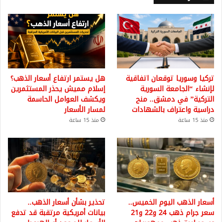
تركيا وسوريا توقعان اتفاقية
هل يستمر ارتفاع أسعار الذهب؟
لإنشاء “الجامعة السورية
إسلام مميش يحذر المستثمرين
التركية” في دمشق.. منح
ويكشف العوامل الحاسمة
دراسية واعتراف بالشهادات
لمسار الأسعار
منذ 15 ساعة
منذ 15 ساعة
أسعار الذهب اليوم الخميس..
تحذير بشأن أسعار الذهب..
سعر جرام ذهب 24 و22 و21
بيانات أمريكية مرتقبة قد تدفع