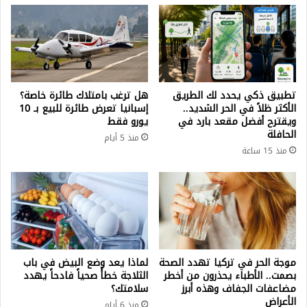
تطبيق ذكي يحدد لك الطريق
هل ترغب بامتلاك طائرة خاصة؟
الأكثر ظلاً في الحر الشديد..
إسبانيا تعرض طائرة للبيع بـ 10
ويقترح أفضل مقعد بارد في
يورو فقط
الحافلة
منذ 5 أيام
منذ 15 ساعة
موجة الحر في تركيا تهدد الصحة
لماذا يعد وضع البيض في باب
بصمت.. الأطباء يحذرون من أخطر
الثلاجة خطأً صحياً فادحاً يهدد
مضاعفات الجفاف وهذه أبرز
سلامتك؟
الأعراض
منذ 6 أيام