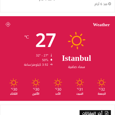
منذ 6 أيام
Weather
27
℃
Istanbul
32º - 27º
50%
3.92 كيلومتر/ساعة
سماء صافية
30
30
30
31
32
℃
℃
℃
℃
℃
الجمعة
السبت
الأحد
الأثنين
الثلاثاء
أخر المقالات