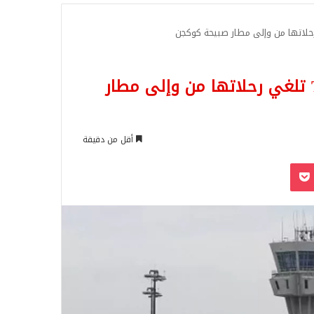
للبحث
الخطوط الجوية التركية Turkish Airlines تلغي رحلاتها من وإلى مطار
أقل من دقيقة
‫Pocket
Odnoklassn