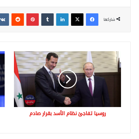
فيسبوك
‫X
لينكدإن
بينتيريست
شاركها
روسيا
مس
تفاجئ
ترك
نظام
الم
الأسد
لا
بقرار
تست
صادم
ترح
الس
من
تركي
روسيا تفاجئ نظام الأسد بقرار صادم