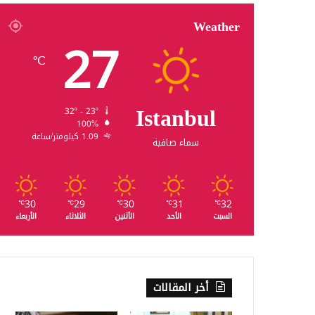
Weather
27
℃
Istanbul
32º - 23º
100%
1.09 كيلومتر/ساعة
سماء صافية
30
29
30
31
32
℃
℃
℃
℃
℃
السبت
الأحد
الأثنين
الثلاثاء
الأربعاء
أخر المقالات