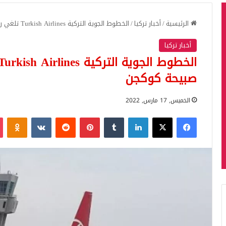
الرئيسية
/
أخبار تركيا
/
الخطوط الجوية التركية Turkish Airlines تلغي رحلاتها من وإلى مطار صبيحة كوكجن
أخبار تركيا
صبيحة كوكجن
الخميس, 17 مارس, 2022
فيسبوك
‫X
لينكدإن
بينتيريست
iki