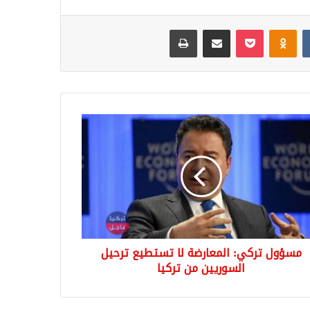
Odnoklassniki
‫Pocket
مشاركة عبر البريد
طباعة
ؤول
ي:
عارضة
طيع
يل
وريين
ا
مسؤول تركي: المعارضة لا تستطيع ترحيل
السوريين من تركيا