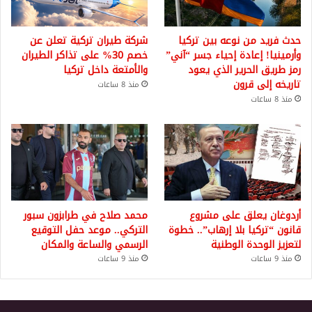
حدث فريد من نوعه بين تركيا
شركة طيران تركية تعلن عن
وأرمينيا! إعادة إحياء جسر “آني”
خصم 30% على تذاكر الطيران
رمز طريق الحرير الذي يعود
والأمتعة داخل تركيا
تاريخه إلى قرون
منذ 8 ساعات
منذ 8 ساعات
أردوغان يعلق على مشروع
محمد صلاح في طرابزون سبور
قانون “تركيا بلا إرهاب”.. خطوة
التركي.. موعد حفل التوقيع
لتعزيز الوحدة الوطنية
الرسمي والساعة والمكان
منذ 9 ساعات
منذ 9 ساعات