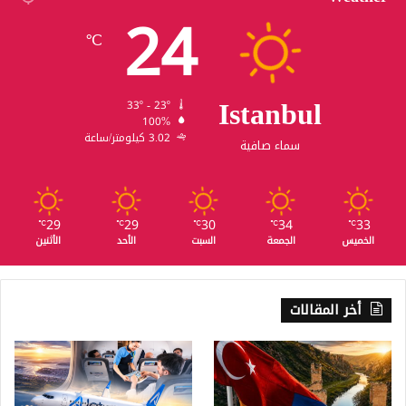
24
℃
Istanbul
33º - 23º
100%
3.02 كيلومتر/ساعة
سماء صافية
29
29
30
34
33
℃
℃
℃
℃
℃
الخميس
الجمعة
السبت
الأحد
الأثنين
أخر المقالات