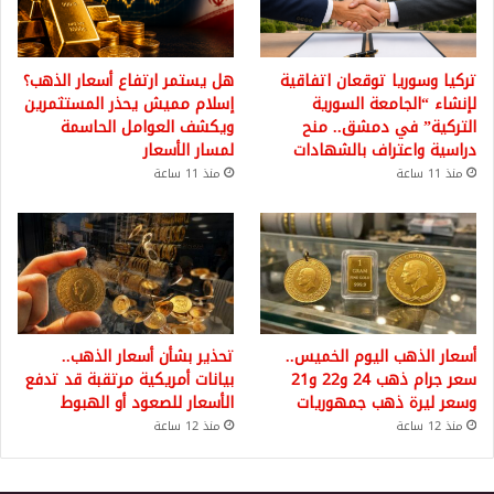
تركيا وسوريا توقعان اتفاقية
هل يستمر ارتفاع أسعار الذهب؟
لإنشاء “الجامعة السورية
إسلام مميش يحذر المستثمرين
التركية” في دمشق.. منح
ويكشف العوامل الحاسمة
دراسية واعتراف بالشهادات
لمسار الأسعار
منذ 11 ساعة
منذ 11 ساعة
أسعار الذهب اليوم الخميس..
تحذير بشأن أسعار الذهب..
سعر جرام ذهب 24 و22 و21
بيانات أمريكية مرتقبة قد تدفع
وسعر ليرة ذهب جمهوريات
الأسعار للصعود أو الهبوط
منذ 12 ساعة
منذ 12 ساعة