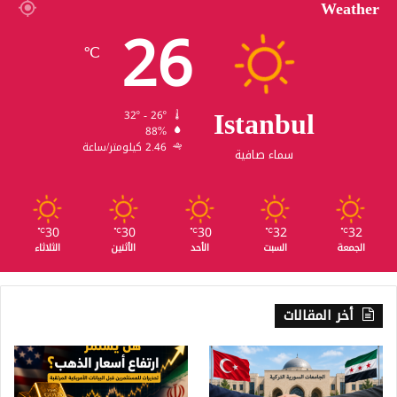
Weather
26
℃
Istanbul
32º - 26º
88%
2.46 كيلومتر/ساعة
سماء صافية
30
30
30
32
32
℃
℃
℃
℃
℃
الجمعة
السبت
الأحد
الأثنين
الثلاثاء
أخر المقالات