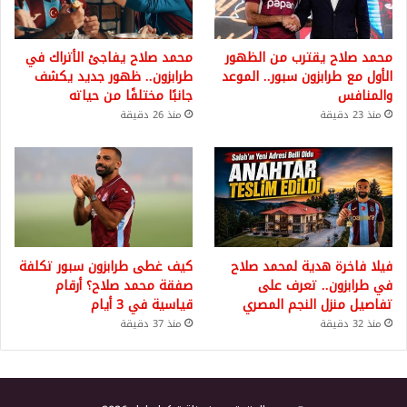
محمد صلاح يقترب من الظهور
محمد صلاح يفاجئ الأتراك في
الأول مع طرابزون سبور.. الموعد
طرابزون.. ظهور جديد يكشف
والمنافس
جانبًا مختلفًا من حياته
منذ 23 دقيقة
منذ 26 دقيقة
فيلا فاخرة هدية لمحمد صلاح
كيف غطى طرابزون سبور تكلفة
في طرابزون.. تعرف على
صفقة محمد صلاح؟ أرقام
تفاصيل منزل النجم المصري
قياسية في 3 أيام
منذ 32 دقيقة
منذ 37 دقيقة