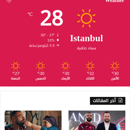
Weather
28
℃
Istanbul
30º - 27º
53%
5.9 كيلومتر/ساعة
سماء صافية
27
30
30
32
30
℃
℃
℃
℃
℃
الأثنين
الثلاثاء
الأربعاء
الخميس
الجمعة
أخر المقالات