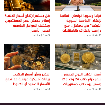
تركيا وسوريا توقعان اتفاقية
هل يستمر ارتفاع أسعار الذهب؟
لإنشاء “الجامعة السورية
إسلام مميش يحذر المستثمرين
التركية” في دمشق.. منح
ويكشف العوامل الحاسمة
دراسية واعتراف بالشهادات
لمسار الأسعار
منذ 8 ساعات
منذ 8 ساعات
أسعار الذهب اليوم الخميس..
تحذير بشأن أسعار الذهب..
سعر جرام ذهب 24 و22 و21
بيانات أمريكية مرتقبة قد تدفع
وسعر ليرة ذهب جمهوريات
الأسعار للصعود أو الهبوط
منذ 9 ساعات
منذ 9 ساعات