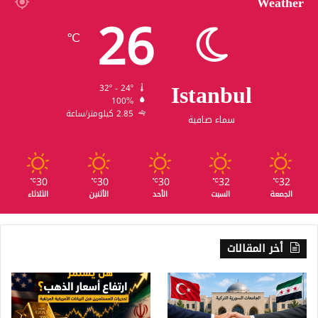
Weather
26
℃
Istanbul
32º - 24º
100%
2.85 كيلومتر/ساعة
سماء صافية
30
30
30
32
32
℃
℃
℃
℃
℃
الجمعة
السبت
الأحد
الأثنين
الثلاثاء
أخر المقالات