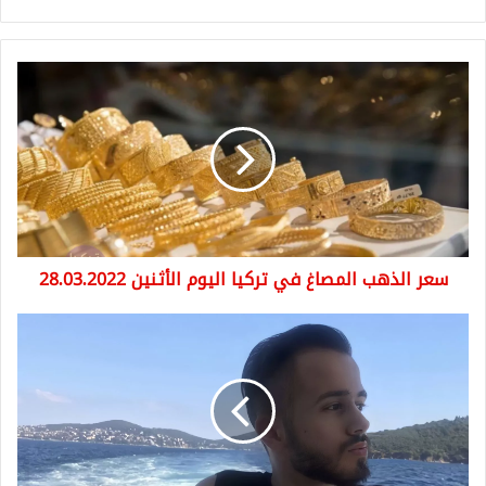
سعر
الذهب
المصاغ
في
تركيا
اليوم
الأثنين
28.03.2022
سعر الذهب المصاغ في تركيا اليوم الأثنين 28.03.2022
المزيد
من
الاسرار
عن
عبد
الكريم
صفية
تخرج