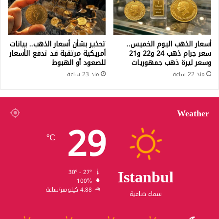
أسعار الذهب اليوم الخميس..
تحذير بشأن أسعار الذهب.. بيانات
سعر جرام ذهب 24 و22 و21
أمريكية مرتقبة قد تدفع الأسعار
وسعر ليرة ذهب جمهوريات
للصعود أو الهبوط
منذ 22 ساعة
منذ 23 ساعة
Weather
29
℃
Istanbul
30º - 27º
100%
4.88 كيلومتر/ساعة
سماء صافية