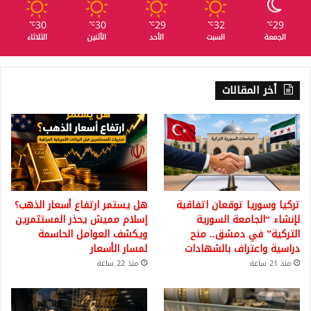
30
30
29
32
29
℃
℃
℃
℃
℃
الجمعة
السبت
الأحد
الأثنين
الثلاثاء
أخر المقالات
تركيا وسوريا توقعان اتفاقية
هل يستمر ارتفاع أسعار الذهب؟
لإنشاء “الجامعة السورية
إسلام مميش يحذر المستثمرين
التركية” في دمشق.. منح
ويكشف العوامل الحاسمة
دراسية واعتراف بالشهادات
لمسار الأسعار
منذ 21 ساعة
منذ 22 ساعة