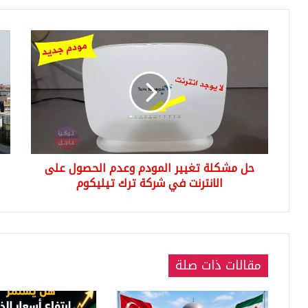
حل
احت
مشكلة
الط
تغيير
في
المودم
اسط
وعدم
بعد
الحصول
رفع
على
أسع
الانترنت
الم
في
بنس
حل مشكلة تغيير المودم وعدم الحصول على
شركة
40
ترك
الانترنت في شركة ترك تيليكوم
بالم
تيليكوم
تفا
القر
مقالات ذات صلة