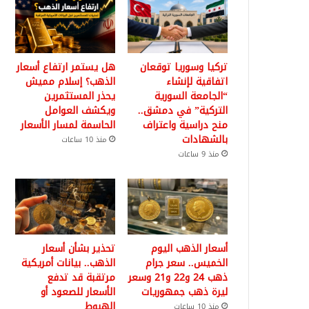
تركيا وسوريا توقعان
هل يستمر ارتفاع أسعار
اتفاقية لإنشاء
الذهب؟ إسلام مميش
“الجامعة السورية
يحذر المستثمرين
التركية” في دمشق..
ويكشف العوامل
منح دراسية واعتراف
الحاسمة لمسار الأسعار
بالشهادات
منذ 10 ساعات
منذ 9 ساعات
أسعار الذهب اليوم
تحذير بشأن أسعار
الخميس.. سعر جرام
الذهب.. بيانات أمريكية
ذهب 24 و22 و21 وسعر
مرتقبة قد تدفع
ليرة ذهب جمهوريات
الأسعار للصعود أو
الهبوط
منذ 10 ساعات