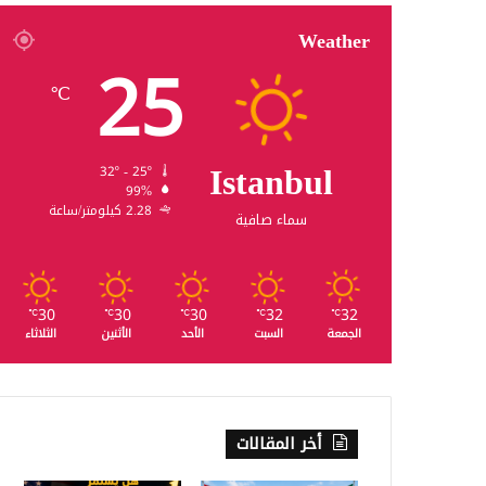
Weather
25
℃
Istanbul
32º - 25º
99%
2.28 كيلومتر/ساعة
سماء صافية
30
30
30
32
32
℃
℃
℃
℃
℃
الجمعة
السبت
الأحد
الأثنين
الثلاثاء
أخر المقالات