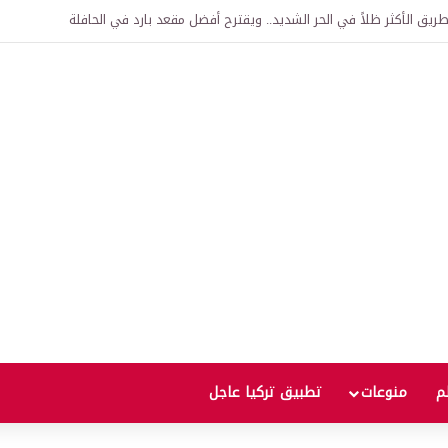
اقية لإنشاء “الجامعة السورية التركية” في دمشق.. منح دراسية واعتراف بالشهادات
لم
منوعات
تطبيق تركيا عاجل