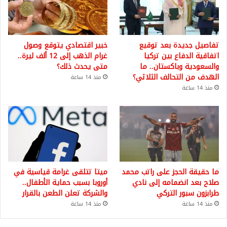
تفاصيل جديدة بعد توقيع
خبير اقتصادي يتوقع وصول
اتفاقية الدفاع بين تركيا
غرام الذهب إلى 12 ألف ليرة..
والسعودية وباكستان.. ما
متى يحدث ذلك؟
الهدف من التحالف الثلاثي؟
منذ 14 ساعة
منذ 14 ساعة
ما حقيقة الحجز على راتب محمد
ميتا تتلقى غرامة قياسية في
صلاح بعد انضمامه إلى نادي
أوروبا بسبب حماية الأطفال..
طرابزون سبور التركي
والشركة تعلن الطعن بالقرار
منذ 14 ساعة
منذ 14 ساعة