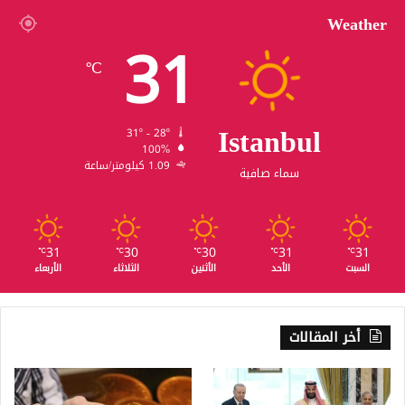
Weather
31
℃
Istanbul
31º - 28º
100%
1.09 كيلومتر/ساعة
سماء صافية
31
30
30
31
31
℃
℃
℃
℃
℃
السبت
الأحد
الأثنين
الثلاثاء
الأربعاء
أخر المقالات